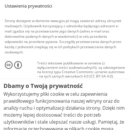
Ustawienia prywatności
Strony dostępne w domenie www.gov.pl mogą zawierać adresy skrzynek
mailowych. Użytkownik korzystający z odnośnika będącego adresem e-
mail zgadza się na przetwarzanie jego danych (adres e-mail oraz
dobrowolnie podanych danych w wiadomości) w celu przesłania
odpowiedzi na przesłane pytania. Szczegóły przetwarzania danych przez
każdą z jednostek znajdują się w ich politykach przetwarzania danych
osobowych.
Treści tekstowe publikowane w serwisie (z
wyłączeniem treści audiowizualnych), są udostępniane
na licencji typu Creative Commons: uznanie autorstwa
- na tych samych warunkach 4.0 (CC BY-SA 4.0).
Materiały audiowizualne, w tym zdjęcia, materiały
Dbamy o Twoją prywatność
audio i wideo, są udostępniane na licencji typu
Creative Commons: uznanie autorstwa użycie
Wykorzystujemy pliki cookie w celu zapewnienia
niekomercyjne - bez utworów zależnych 4.0 (CC BY-
NC-ND 4.0), o ile nie jest to stwierdzone inaczej.
prawidłowego funkcjonowania naszej witryny oraz do
analizy ruchu i optymalizacji działania strony. Dzięki nim
możemy lepiej dostosować treści do potrzeb
użytkowników i stale ulepszać nasze usługi. Pamiętaj, że
informacje przechowywane w plikach cookie mogą