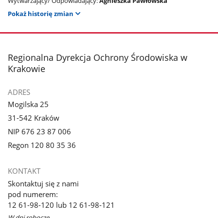
Wytwarzający/ Odpowiadający:
Agnieszka Pawłowska
Pokaż historię zmian
stopka
Regionalna Dyrekcja Ochrony Środowiska w
Krakowie
ADRES
Mogilska 25
31-542 Kraków
NIP 676 23 87 006
Regon 120 80 35 36
KONTAKT
Skontaktuj się z nami
pod numerem:
12 61-98-120 lub 12 61-98-121
W dni robocze