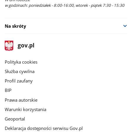
w godzinach: poniedziałek - 8:00-16:00, wtorek - piątek 7:30 - 15:30
Na skróty
stopka
Strona
gov.pl
gov.pl
główna
gov.pl
Polityka cookies
Służba cywilna
Profil zaufany
BIP
Prawa autorskie
Warunki korzystania
Geoportal
Deklaracja dostępności serwisu Gov.pl