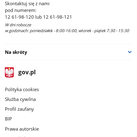
Skontaktuj się z nami
pod numerem:
12 61-98-120 lub 12 61-98-121
W dni robocze
w godzinach: poniedziałek - 8:00-16:00, wtorek - piątek 7:30 - 15:30
Na skróty
stopka
Strona
gov.pl
gov.pl
główna
gov.pl
Polityka cookies
Służba cywilna
Profil zaufany
BIP
Prawa autorskie