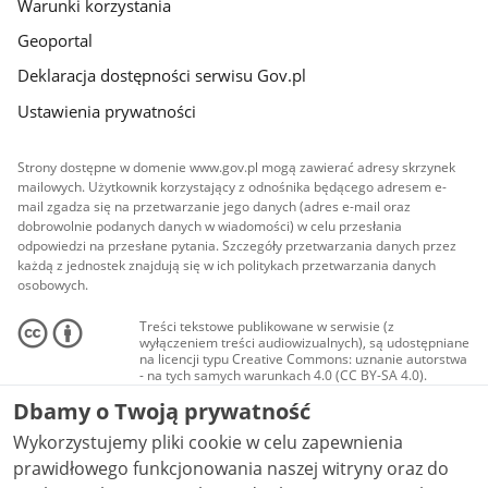
Warunki korzystania
Geoportal
Deklaracja dostępności serwisu Gov.pl
Ustawienia prywatności
Strony dostępne w domenie www.gov.pl mogą zawierać adresy skrzynek
mailowych. Użytkownik korzystający z odnośnika będącego adresem e-
mail zgadza się na przetwarzanie jego danych (adres e-mail oraz
dobrowolnie podanych danych w wiadomości) w celu przesłania
odpowiedzi na przesłane pytania. Szczegóły przetwarzania danych przez
każdą z jednostek znajdują się w ich politykach przetwarzania danych
osobowych.
Treści tekstowe publikowane w serwisie (z
wyłączeniem treści audiowizualnych), są udostępniane
na licencji typu Creative Commons: uznanie autorstwa
- na tych samych warunkach 4.0 (CC BY-SA 4.0).
Materiały audiowizualne, w tym zdjęcia, materiały
Dbamy o Twoją prywatność
audio i wideo, są udostępniane na licencji typu
Creative Commons: uznanie autorstwa użycie
Wykorzystujemy pliki cookie w celu zapewnienia
niekomercyjne - bez utworów zależnych 4.0 (CC BY-
NC-ND 4.0), o ile nie jest to stwierdzone inaczej.
prawidłowego funkcjonowania naszej witryny oraz do