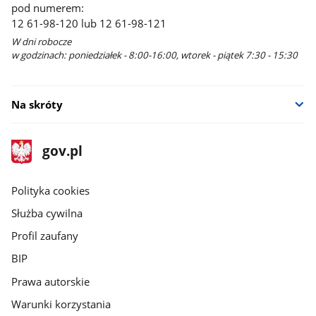
pod numerem:
12 61-98-120 lub 12 61-98-121
W dni robocze
w godzinach: poniedziałek - 8:00-16:00, wtorek - piątek 7:30 - 15:30
Na skróty
stopka
Strona
gov.pl
gov.pl
główna
gov.pl
Polityka cookies
Służba cywilna
Profil zaufany
BIP
Prawa autorskie
Warunki korzystania