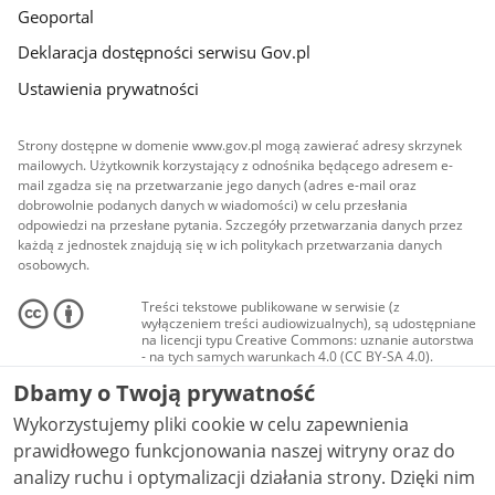
Geoportal
Deklaracja dostępności serwisu Gov.pl
Ustawienia prywatności
Strony dostępne w domenie www.gov.pl mogą zawierać adresy skrzynek
mailowych. Użytkownik korzystający z odnośnika będącego adresem e-
mail zgadza się na przetwarzanie jego danych (adres e-mail oraz
dobrowolnie podanych danych w wiadomości) w celu przesłania
odpowiedzi na przesłane pytania. Szczegóły przetwarzania danych przez
każdą z jednostek znajdują się w ich politykach przetwarzania danych
osobowych.
Treści tekstowe publikowane w serwisie (z
wyłączeniem treści audiowizualnych), są udostępniane
na licencji typu Creative Commons: uznanie autorstwa
- na tych samych warunkach 4.0 (CC BY-SA 4.0).
Materiały audiowizualne, w tym zdjęcia, materiały
Dbamy o Twoją prywatność
audio i wideo, są udostępniane na licencji typu
Creative Commons: uznanie autorstwa użycie
Wykorzystujemy pliki cookie w celu zapewnienia
niekomercyjne - bez utworów zależnych 4.0 (CC BY-
NC-ND 4.0), o ile nie jest to stwierdzone inaczej.
prawidłowego funkcjonowania naszej witryny oraz do
analizy ruchu i optymalizacji działania strony. Dzięki nim