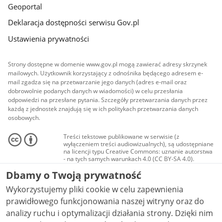
Geoportal
Deklaracja dostępności serwisu Gov.pl
Ustawienia prywatności
Strony dostępne w domenie www.gov.pl mogą zawierać adresy skrzynek
mailowych. Użytkownik korzystający z odnośnika będącego adresem e-
mail zgadza się na przetwarzanie jego danych (adres e-mail oraz
dobrowolnie podanych danych w wiadomości) w celu przesłania
odpowiedzi na przesłane pytania. Szczegóły przetwarzania danych przez
każdą z jednostek znajdują się w ich politykach przetwarzania danych
osobowych.
Treści tekstowe publikowane w serwisie (z
wyłączeniem treści audiowizualnych), są udostępniane
na licencji typu Creative Commons: uznanie autorstwa
- na tych samych warunkach 4.0 (CC BY-SA 4.0).
Materiały audiowizualne, w tym zdjęcia, materiały
Dbamy o Twoją prywatność
audio i wideo, są udostępniane na licencji typu
Creative Commons: uznanie autorstwa użycie
Wykorzystujemy pliki cookie w celu zapewnienia
niekomercyjne - bez utworów zależnych 4.0 (CC BY-
NC-ND 4.0), o ile nie jest to stwierdzone inaczej.
prawidłowego funkcjonowania naszej witryny oraz do
analizy ruchu i optymalizacji działania strony. Dzięki nim