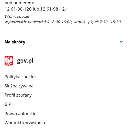
pod numerem:
12 61-98-120 lub 12 61-98-121
W dni robocze
w godzinach: poniedziałek - 8:00-16:00, wtorek - piątek 7:30 - 15:30
Na skróty
stopka
Strona
gov.pl
gov.pl
główna
gov.pl
Polityka cookies
Służba cywilna
Profil zaufany
BIP
Prawa autorskie
Warunki korzystania