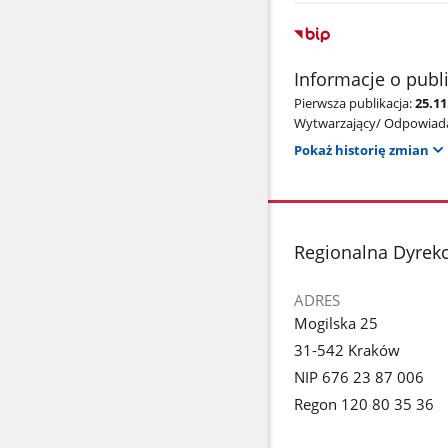
Informacje o publ
Pierwsza publikacja:
25.11
Wytwarzający/ Odpowiada
Pokaż historię zmian
stopka
Regionalna Dyrek
ADRES
Mogilska 25
31-542 Kraków
NIP 676 23 87 006
Regon 120 80 35 36