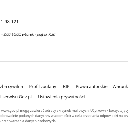
61-98-121
- 8:00-16:00, wtorek - piątek 7:30
użba cywilna
Profil zaufany
BIP
Prawa autorskie
Warunki
i serwisu Gov.pl
Ustawienia prywatności
 www.gov.pl mogą zawierać adresy skrzynek mailowych. Użytkownik korzystający
dobrowolnie podanych danych w wiadomości) w celu przesłania odpowiedzi na prz
ach przetwarzania danych osobowych.