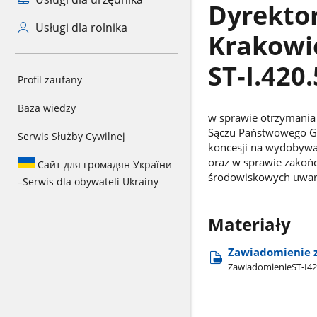
Dyrekto
Usługi dla rolnika
Krakowie
ST-I.420
Profil zaufany
Baza wiedzy
w sprawie otrzymania
Sączu Państwowego Go
Serwis Służby Cywilnej
koncesji na wydobywan
oraz w sprawie zakoń
Сайт для громадян України
środowiskowych uwaru
–
Serwis dla obywateli Ukrainy
Materiały
Zawiadomienie z 
ZawiadomienieST-I4