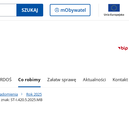
Logowanie
SZUKAJ
mObywatel
do
panelu
 RDOŚ
Co robimy
Załatw sprawę
Aktualności
Kontakt
iadomienia
Rok 2025
znak: ST-I.420.5.2025.MB