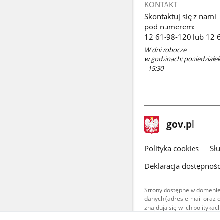
KONTAKT
Skontaktuj się z nami
pod numerem:
12 61-98-120 lub 12 
W dni robocze
w godzinach: poniedziałek 
- 15:30
stopka
Strona
gov.pl
gov.pl
główna
gov.pl
Polityka cookies
Sł
Deklaracja dostępnośc
Strony dostępne w domenie
danych (adres e-mail oraz 
znajdują się w ich polityk