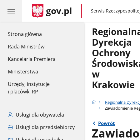
gov.pl
gov.pl
Serwis Rzeczypospolitej
Regionaln
gov.pl
Strona główna
Dyrekcja
Rada Ministrów
Ochrony
Kancelaria Premiera
Środowisk
w
Ministerstwa
Krakowie
Urzędy, instytucje
i placówki RP
Regionalna Dyrekc
Zawiadomienie Regi
Usługi dla obywatela
Powrót
Usługi dla przedsiębiorcy
Zawiado
Usługi dla urzędnika