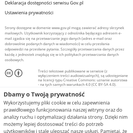
Deklaracja dostępności serwisu Gov.pl
Ustawienia prywatności
Strony dostępne w domenie www.gov.pl mogą zawierać adresy skrzynek
mailowych. Użytkownik korzystający z odnośnika będącego adresem e-
mail zgadza się na przetwarzanie jego danych (adres e-mail oraz
dobrowolnie podanych danych w wiadomości) w celu przesłania
odpowiedzi na przesłane pytania. Szczegóły przetwarzania danych przez
każdą z jednostek znajdują się w ich politykach przetwarzania danych
osobowych.
Treści tekstowe publikowane w serwisie (z
wyłączeniem treści audiowizualnych), są udostępniane
na licencji typu Creative Commons: uznanie autorstwa
- na tych samych warunkach 4.0 (CC BY-SA 4.0).
Materiały audiowizualne, w tym zdjęcia, materiały
Dbamy o Twoją prywatność
audio i wideo, są udostępniane na licencji typu
Creative Commons: uznanie autorstwa użycie
Wykorzystujemy pliki cookie w celu zapewnienia
niekomercyjne - bez utworów zależnych 4.0 (CC BY-
NC-ND 4.0), o ile nie jest to stwierdzone inaczej.
prawidłowego funkcjonowania naszej witryny oraz do
analizy ruchu i optymalizacji działania strony. Dzięki nim
możemy lepiej dostosować treści do potrzeb
użytkowników i stale ulepszać nasze usługi. Pamiętaj, że