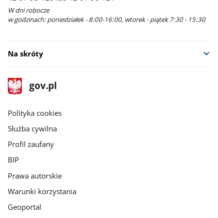
W dni robocze
w godzinach: poniedziałek - 8:00-16:00, wtorek - piątek 7:30 - 15:30
Na skróty
stopka
Strona
gov.pl
gov.pl
główna
gov.pl
Polityka cookies
Służba cywilna
Profil zaufany
BIP
Prawa autorskie
Warunki korzystania
Geoportal