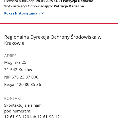
Pierwsza publikacja:
28.03.2025 14:21 Patrycja Dadache
Wytwarzający/ Odpowiadający:
Patrycja Dadache
Pokaż historię zmian
stopka
Regionalna Dyrekcja Ochrony Środowiska w
Krakowie
ADRES
Mogilska 25
31-542 Kraków
NIP 676 23 87 006
Regon 120 80 35 36
KONTAKT
Skontaktuj się z nami
pod numerem:
12 61-98-120 lub 12 61-98-121