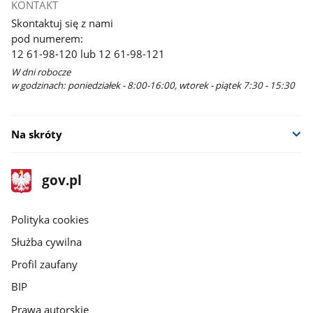
KONTAKT
Skontaktuj się z nami
pod numerem:
12 61-98-120 lub 12 61-98-121
W dni robocze
w godzinach: poniedziałek - 8:00-16:00, wtorek - piątek 7:30 - 15:30
Na skróty
stopka
Strona
gov.pl
gov.pl
główna
gov.pl
Polityka cookies
Służba cywilna
Profil zaufany
BIP
Prawa autorskie