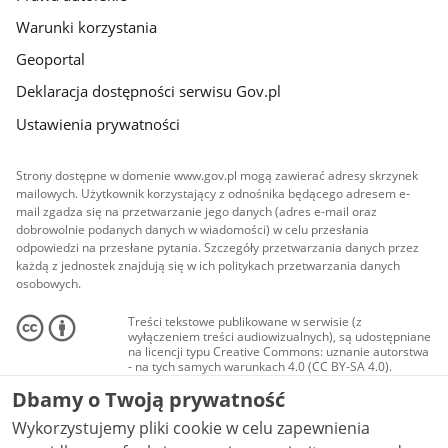
Warunki korzystania
Geoportal
Deklaracja dostępności serwisu Gov.pl
Ustawienia prywatności
Strony dostępne w domenie www.gov.pl mogą zawierać adresy skrzynek
mailowych. Użytkownik korzystający z odnośnika będącego adresem e-
mail zgadza się na przetwarzanie jego danych (adres e-mail oraz
dobrowolnie podanych danych w wiadomości) w celu przesłania
odpowiedzi na przesłane pytania. Szczegóły przetwarzania danych przez
każdą z jednostek znajdują się w ich politykach przetwarzania danych
osobowych.
Treści tekstowe publikowane w serwisie (z
wyłączeniem treści audiowizualnych), są udostępniane
na licencji typu Creative Commons: uznanie autorstwa
- na tych samych warunkach 4.0 (CC BY-SA 4.0).
Materiały audiowizualne, w tym zdjęcia, materiały
Dbamy o Twoją prywatność
audio i wideo, są udostępniane na licencji typu
Creative Commons: uznanie autorstwa użycie
Wykorzystujemy pliki cookie w celu zapewnienia
niekomercyjne - bez utworów zależnych 4.0 (CC BY-
NC-ND 4.0), o ile nie jest to stwierdzone inaczej.