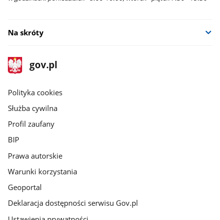
Na skróty
stopka
Strona
gov.pl
gov.pl
główna
gov.pl
Polityka cookies
Służba cywilna
Profil zaufany
BIP
Prawa autorskie
Warunki korzystania
Geoportal
Deklaracja dostępności serwisu Gov.pl
Ustawienia prywatności