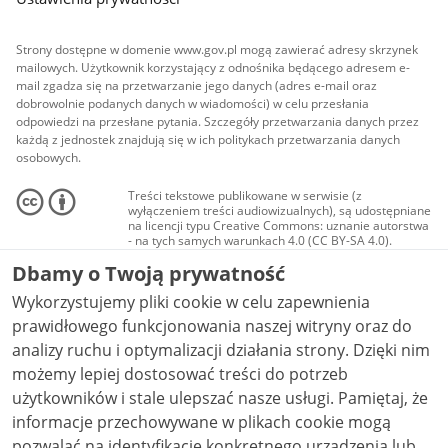
Strony dostępne w domenie www.gov.pl mogą zawierać adresy skrzynek
mailowych. Użytkownik korzystający z odnośnika będącego adresem e-
mail zgadza się na przetwarzanie jego danych (adres e-mail oraz
dobrowolnie podanych danych w wiadomości) w celu przesłania
odpowiedzi na przesłane pytania. Szczegóły przetwarzania danych przez
każdą z jednostek znajdują się w ich politykach przetwarzania danych
osobowych.
Treści tekstowe publikowane w serwisie (z
wyłączeniem treści audiowizualnych), są udostępniane
na licencji typu Creative Commons: uznanie autorstwa
- na tych samych warunkach 4.0 (CC BY-SA 4.0).
Materiały audiowizualne, w tym zdjęcia, materiały
Dbamy o Twoją prywatność
audio i wideo, są udostępniane na licencji typu
Creative Commons: uznanie autorstwa użycie
Wykorzystujemy pliki cookie w celu zapewnienia
niekomercyjne - bez utworów zależnych 4.0 (CC BY-
NC-ND 4.0), o ile nie jest to stwierdzone inaczej.
prawidłowego funkcjonowania naszej witryny oraz do
analizy ruchu i optymalizacji działania strony. Dzięki nim
możemy lepiej dostosować treści do potrzeb
użytkowników i stale ulepszać nasze usługi. Pamiętaj, że
informacje przechowywane w plikach cookie mogą
pozwalać na identyfikację konkretnego urządzenia lub