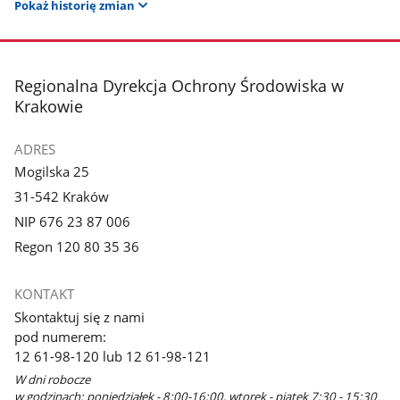
Pokaż historię zmian
stopka
Regionalna Dyrekcja Ochrony Środowiska w
Krakowie
ADRES
Mogilska 25
31-542 Kraków
NIP 676 23 87 006
Regon 120 80 35 36
KONTAKT
Skontaktuj się z nami
pod numerem:
12 61-98-120 lub 12 61-98-121
W dni robocze
w godzinach: poniedziałek - 8:00-16:00, wtorek - piątek 7:30 - 15:30