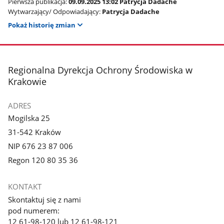
Pierwsza publikacja:
09.09.2025 13:02 Patrycja Dadache
Wytwarzający/ Odpowiadający:
Patrycja Dadache
Pokaż historię zmian
stopka
Regionalna Dyrekcja Ochrony Środowiska w
Krakowie
ADRES
Mogilska 25
31-542 Kraków
NIP 676 23 87 006
Regon 120 80 35 36
KONTAKT
Skontaktuj się z nami
pod numerem:
12 61-98-120 lub 12 61-98-121