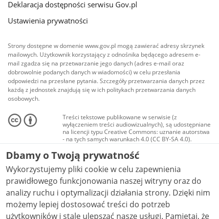
Deklaracja dostępności serwisu Gov.pl
Ustawienia prywatności
Strony dostępne w domenie www.gov.pl mogą zawierać adresy skrzynek
mailowych. Użytkownik korzystający z odnośnika będącego adresem e-
mail zgadza się na przetwarzanie jego danych (adres e-mail oraz
dobrowolnie podanych danych w wiadomości) w celu przesłania
odpowiedzi na przesłane pytania. Szczegóły przetwarzania danych przez
każdą z jednostek znajdują się w ich politykach przetwarzania danych
osobowych.
Treści tekstowe publikowane w serwisie (z
wyłączeniem treści audiowizualnych), są udostępniane
na licencji typu Creative Commons: uznanie autorstwa
- na tych samych warunkach 4.0 (CC BY-SA 4.0).
Materiały audiowizualne, w tym zdjęcia, materiały
Dbamy o Twoją prywatność
audio i wideo, są udostępniane na licencji typu
Creative Commons: uznanie autorstwa użycie
Wykorzystujemy pliki cookie w celu zapewnienia
niekomercyjne - bez utworów zależnych 4.0 (CC BY-
NC-ND 4.0), o ile nie jest to stwierdzone inaczej.
prawidłowego funkcjonowania naszej witryny oraz do
analizy ruchu i optymalizacji działania strony. Dzięki nim
możemy lepiej dostosować treści do potrzeb
użytkowników i stale ulepszać nasze usługi. Pamiętaj, że