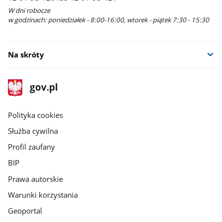
W dni robocze
w godzinach: poniedziałek - 8:00-16:00, wtorek - piątek 7:30 - 15:30
Na skróty
stopka
Strona
gov.pl
gov.pl
główna
gov.pl
Polityka cookies
Służba cywilna
Profil zaufany
BIP
Prawa autorskie
Warunki korzystania
Geoportal