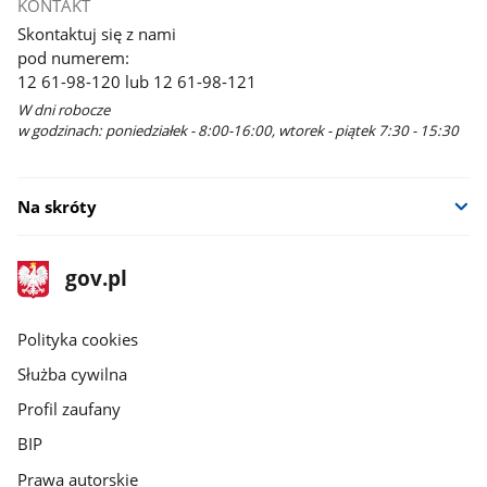
KONTAKT
Skontaktuj się z nami
pod numerem:
12 61-98-120 lub 12 61-98-121
W dni robocze
w godzinach: poniedziałek - 8:00-16:00, wtorek - piątek 7:30 - 15:30
Na skróty
stopka
Strona
gov.pl
gov.pl
główna
gov.pl
Polityka cookies
Służba cywilna
Profil zaufany
BIP
Prawa autorskie