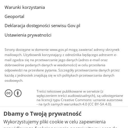
Warunki korzystania
Geoportal
Deklaracja dostępności serwisu Gov.pl
Ustawienia prywatności
Strony dostępne w domenie www.gov.pl mogą zawierać adresy skrzynek
mailowych. Użytkownik korzystający z odnośnika będącego adresem e-
mail zgadza się na przetwarzanie jego danych (adres e-mail oraz
dobrowolnie podanych danych w wiadomości) w celu przesłania
odpowiedzi na przesłane pytania. Szczegóły przetwarzania danych przez
każdą z jednostek znajdują się w ich politykach przetwarzania danych
osobowych.
Treści tekstowe publikowane w serwisie (z
wyłączeniem treści audiowizualnych), są udostępniane
na licencji typu Creative Commons: uznanie autorstwa
- na tych samych warunkach 4.0 (CC BY-SA 4.0).
Materiały audiowizualne, w tym zdjęcia, materiały
Dbamy o Twoją prywatność
audio i wideo, są udostępniane na licencji typu
Creative Commons: uznanie autorstwa użycie
Wykorzystujemy pliki cookie w celu zapewnienia
niekomercyjne - bez utworów zależnych 4.0 (CC BY-
NC-ND 4.0), o ile nie jest to stwierdzone inaczej.