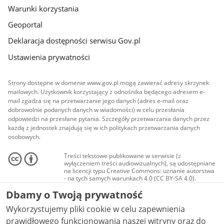
Warunki korzystania
Geoportal
Deklaracja dostępności serwisu Gov.pl
Ustawienia prywatności
Strony dostępne w domenie www.gov.pl mogą zawierać adresy skrzynek
mailowych. Użytkownik korzystający z odnośnika będącego adresem e-
mail zgadza się na przetwarzanie jego danych (adres e-mail oraz
dobrowolnie podanych danych w wiadomości) w celu przesłania
odpowiedzi na przesłane pytania. Szczegóły przetwarzania danych przez
każdą z jednostek znajdują się w ich politykach przetwarzania danych
osobowych.
Treści tekstowe publikowane w serwisie (z
wyłączeniem treści audiowizualnych), są udostępniane
na licencji typu Creative Commons: uznanie autorstwa
- na tych samych warunkach 4.0 (CC BY-SA 4.0).
Materiały audiowizualne, w tym zdjęcia, materiały
Dbamy o Twoją prywatność
audio i wideo, są udostępniane na licencji typu
Creative Commons: uznanie autorstwa użycie
Wykorzystujemy pliki cookie w celu zapewnienia
niekomercyjne - bez utworów zależnych 4.0 (CC BY-
NC-ND 4.0), o ile nie jest to stwierdzone inaczej.
prawidłowego funkcjonowania naszej witryny oraz do