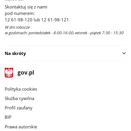
Skontaktuj się z nami
pod numerem:
12 61-98-120 lub 12 61-98-121
W dni robocze
w godzinach: poniedziałek - 8:00-16:00, wtorek - piątek 7:30 - 15:30
Na skróty
stopka
Strona
gov.pl
gov.pl
główna
gov.pl
Polityka cookies
Służba cywilna
Profil zaufany
BIP
Prawa autorskie