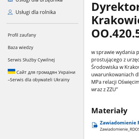
Dyrekto
Usługi dla rolnika
Krakowie
OO.420.
Profil zaufany
Baza wiedzy
w sprawie wydania 
prostującego z urzę
Serwis Służby Cywilnej
Środowiska w Krakow
Сайт для громадян України
uwarunkowaniach dl
–
Serwis dla obywateli Ukrainy
MPa relacji Oświęcim
wraz z ZZU”
Materiały
Zawiadomienie RD
Zawiadomienie​_RDOS