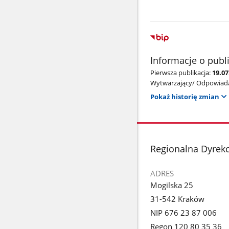
Informacje o publ
Pierwsza publikacja:
19.0
Wytwarzający/ Odpowiada
Pokaż historię zmian
stopka
Regionalna Dyrek
ADRES
Mogilska 25
31-542 Kraków
NIP 676 23 87 006
Regon 120 80 35 36