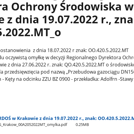
ra Ochrony Środowiska w
 z dnia 19.07.2022 r., zna
5.2022.MT_o
postanowienia
z dnia 18.07.2022 r
znak: OO.420.5.2022.MT
du oczywistą omyłkę w decyzji Regionalnego Dyrektora Och
ie z dnia 27.06.2022 r. znak: QO.420.5.2022.MT o środowis
a przedsięwzięcia pod nazwą „Przebudowa gazociągu DN15
 - Kęty na odcinku ZZU BZ 0900 - przekładka: Adolfrn -Stawy
OŚ w Krakowie z dnia 19.07.2022 r., znak: OO.420.5.2022.M
​_Krakow​_00A2052022MT​_omylka.pdf
0.25MB