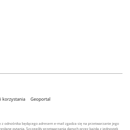
 korzystania
Geoportal
 z odnośnika będącego adresem e-mail zgadza się na przetwarzanie jego
esłane pytania. Szczegóły przetwarzania danych przez każdą z jednostek