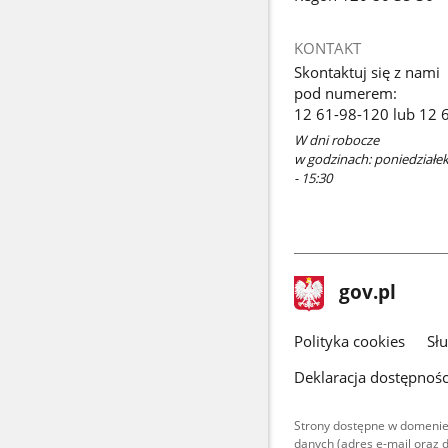
KONTAKT
Skontaktuj się z nami
pod numerem:
12 61-98-120 lub 12 
W dni robocze
w godzinach: poniedziałek 
- 15:30
stopka
Strona
gov.pl
gov.pl
główna
gov.pl
Polityka cookies
Sł
Deklaracja dostępnośc
Strony dostępne w domenie
danych (adres e-mail oraz 