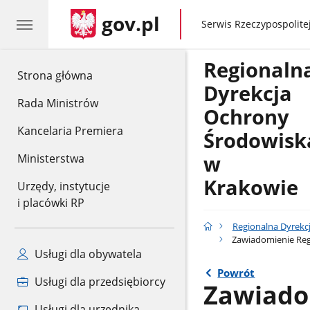
gov.pl
gov.pl
Serwis Rzeczypospolitej
Regionaln
gov.pl
Strona główna
Dyrekcja
Rada Ministrów
Ochrony
Kancelaria Premiera
Środowisk
w
Ministerstwa
Krakowie
Urzędy, instytucje
i placówki RP
Regionalna Dyrekc
Zawiadomienie Regi
Usługi dla obywatela
Powrót
Usługi dla przedsiębiorcy
Zawiado
Usługi dla urzędnika