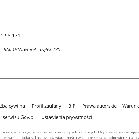
61-98-121
- 8:00-16:00, wtorek - piątek 7:30
użba cywilna
Profil zaufany
BIP
Prawa autorskie
Warunki
i serwisu Gov.pl
Ustawienia prywatności
 www.gov.pl mogą zawierać adresy skrzynek mailowych. Użytkownik korzystający
dobrowolnie podanych danych w wiadomości) w celu przesłania odpowiedzi na prz