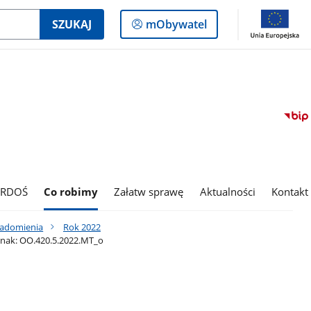
Logowanie
SZUKAJ
mObywatel
do
panelu
 RDOŚ
Co robimy
Załatw sprawę
Aktualności
Kontakt
iadomienia
Rok 2022
znak: OO.420.5.2022.MT_o