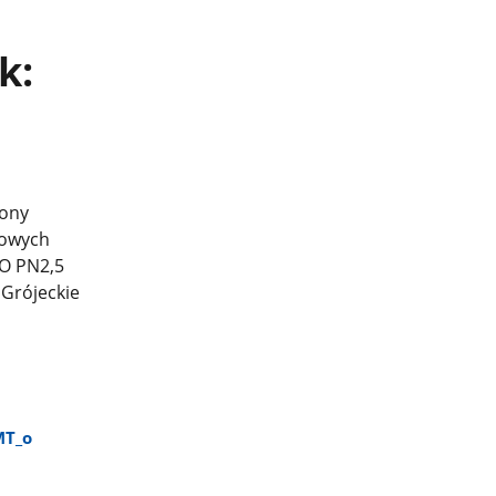
k:
rony
kowych
O PN2,5
 Grójeckie
T​_o