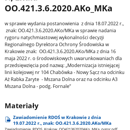
OO.421.3.6.2020.AKo_MKa
w sprawie wydania postanowienia z dnia 18.07.2022 r.,
znak: OO.421.3.6.2020.AKo/MKa w sprawie nadania
rygoru natychmiastowej wykonalności decyzji
Regionalnego Dyrektora Ochrony Środowiska w
Krakowie znak: OO.421.3.6.2020.AKo/MKa z dnia 16
maja 2022 r. o środowiskowych uwarunkowaniach dla
przedsięwzięcia pod nazwą: „Modernizacja istniejącej
linii kolejowej nr 104 Chabówka - Nowy Sącz na odcinku
Aż Rabka Zaryte - Mszana Dolna oraz na odcinku A3
Mszana Dolna - podg. Fornale”
Materiały
Zawiadomienie RDOŚ w Krakowie z dnia
19.07.2022 r., znak: OO.421.3.6.2020.AKo/MKa
Zawiadomienie​_RDOS​_Krakow​_OO421362020AKo​_MKa​_rygor.pdf