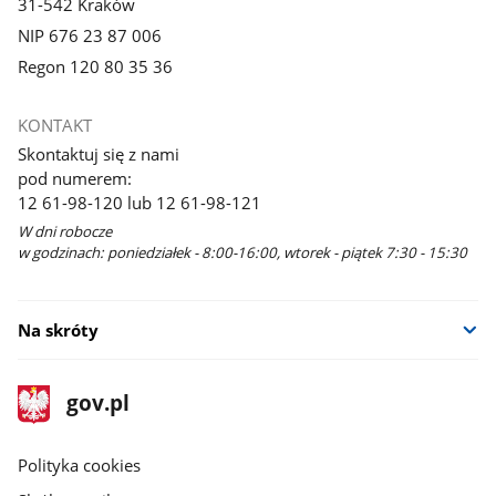
31-542 Kraków
NIP 676 23 87 006
Regon 120 80 35 36
KONTAKT
Skontaktuj się z nami
pod numerem:
12 61-98-120 lub 12 61-98-121
W dni robocze
w godzinach: poniedziałek - 8:00-16:00, wtorek - piątek 7:30 - 15:30
Na skróty
stopka
Strona
gov.pl
gov.pl
główna
gov.pl
Polityka cookies