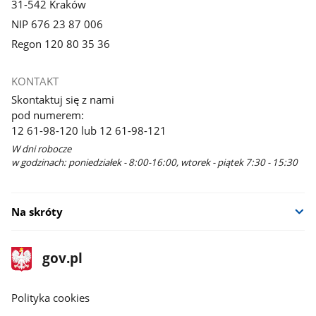
31-542 Kraków
NIP 676 23 87 006
Regon 120 80 35 36
KONTAKT
Skontaktuj się z nami
pod numerem:
12 61-98-120 lub 12 61-98-121
W dni robocze
w godzinach: poniedziałek - 8:00-16:00, wtorek - piątek 7:30 - 15:30
Na skróty
stopka
Strona
gov.pl
gov.pl
główna
gov.pl
Polityka cookies