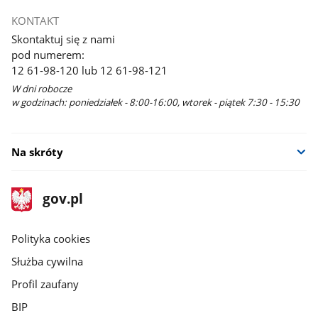
KONTAKT
Skontaktuj się z nami
pod numerem:
12 61-98-120 lub 12 61-98-121
W dni robocze
w godzinach: poniedziałek - 8:00-16:00, wtorek - piątek 7:30 - 15:30
Na skróty
stopka
Strona
gov.pl
gov.pl
główna
gov.pl
Polityka cookies
Służba cywilna
Profil zaufany
BIP