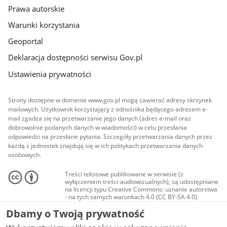
Prawa autorskie
Warunki korzystania
Geoportal
Deklaracja dostępności serwisu Gov.pl
Ustawienia prywatności
Strony dostępne w domenie www.gov.pl mogą zawierać adresy skrzynek
mailowych. Użytkownik korzystający z odnośnika będącego adresem e-
mail zgadza się na przetwarzanie jego danych (adres e-mail oraz
dobrowolnie podanych danych w wiadomości) w celu przesłania
odpowiedzi na przesłane pytania. Szczegóły przetwarzania danych przez
każdą z jednostek znajdują się w ich politykach przetwarzania danych
osobowych.
Treści tekstowe publikowane w serwisie (z
wyłączeniem treści audiowizualnych), są udostępniane
na licencji typu Creative Commons: uznanie autorstwa
- na tych samych warunkach 4.0 (CC BY-SA 4.0).
Materiały audiowizualne, w tym zdjęcia, materiały
Dbamy o Twoją prywatność
audio i wideo, są udostępniane na licencji typu
Creative Commons: uznanie autorstwa użycie