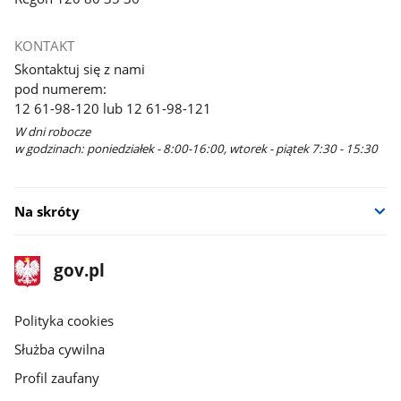
KONTAKT
Skontaktuj się z nami
pod numerem:
12 61-98-120 lub 12 61-98-121
W dni robocze
w godzinach: poniedziałek - 8:00-16:00, wtorek - piątek 7:30 - 15:30
Na skróty
stopka
Strona
gov.pl
gov.pl
główna
gov.pl
Polityka cookies
Służba cywilna
Profil zaufany