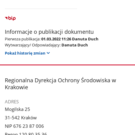
Informacje o publikacji dokumentu
Pierwsza publikacja:
01.03.2022 11:26 Danuta Duch
Wytwarzający/ Odpowiadający:
Danuta Duch
Pokaż historię zmian
stopka
Regionalna Dyrekcja Ochrony Środowiska w
Krakowie
ADRES
Mogilska 25
31-542 Kraków
NIP 676 23 87 006
Regon 120 80 35 36