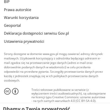
BIP
Prawa autorskie
Warunki korzystania
Geoportal
Deklaracja dostępności serwisu Gov.pl
Ustawienia prywatności
Strony dostępne w domenie www.gov.pl mogą zawierać adresy skrzynek
mailowych. Użytkownik korzystający z odnośnika będącego adresem e-
mail zgadza się na przetwarzanie jego danych (adres e-mail oraz
dobrowolnie podanych danych w wiadomości) w celu przesłania
odpowiedzi na przesłane pytania. Szczegóły przetwarzania danych przez
każdą z jednostek znajdują się w ich politykach przetwarzania danych
osobowych.
Treści tekstowe publikowane w serwisie (z
wyłączeniem treści audiowizualnych), są udostępniane
na licencji typu Creative Commons: uznanie autorstwa
- na tych samych warunkach 4.0 (CC BY-SA 4.0).
Materiały audiowizualne, w tym zdjęcia, materiały
Dbamy o Twoją prywatność
audio i wideo, są udostępniane na licencji typu