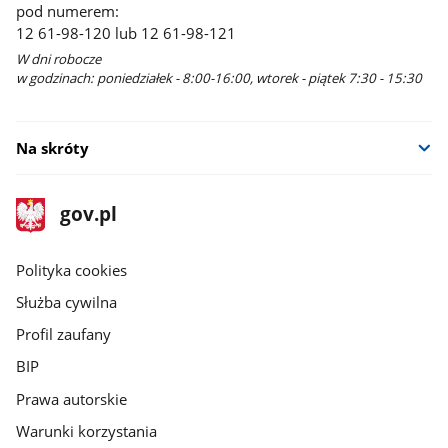
pod numerem:
12 61-98-120 lub 12 61-98-121
W dni robocze
w godzinach: poniedziałek - 8:00-16:00, wtorek - piątek 7:30 - 15:30
Na skróty
stopka
Strona
gov.pl
gov.pl
główna
gov.pl
Polityka cookies
Służba cywilna
Profil zaufany
BIP
Prawa autorskie
Warunki korzystania