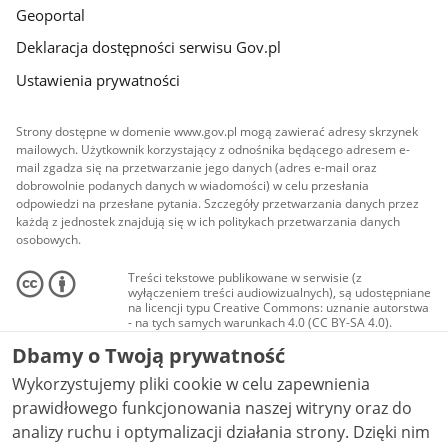
Geoportal
Deklaracja dostępności serwisu Gov.pl
Ustawienia prywatności
Strony dostępne w domenie www.gov.pl mogą zawierać adresy skrzynek
mailowych. Użytkownik korzystający z odnośnika będącego adresem e-
mail zgadza się na przetwarzanie jego danych (adres e-mail oraz
dobrowolnie podanych danych w wiadomości) w celu przesłania
odpowiedzi na przesłane pytania. Szczegóły przetwarzania danych przez
każdą z jednostek znajdują się w ich politykach przetwarzania danych
osobowych.
Treści tekstowe publikowane w serwisie (z
wyłączeniem treści audiowizualnych), są udostępniane
na licencji typu Creative Commons: uznanie autorstwa
- na tych samych warunkach 4.0 (CC BY-SA 4.0).
Materiały audiowizualne, w tym zdjęcia, materiały
Dbamy o Twoją prywatność
audio i wideo, są udostępniane na licencji typu
Creative Commons: uznanie autorstwa użycie
Wykorzystujemy pliki cookie w celu zapewnienia
niekomercyjne - bez utworów zależnych 4.0 (CC BY-
NC-ND 4.0), o ile nie jest to stwierdzone inaczej.
prawidłowego funkcjonowania naszej witryny oraz do
analizy ruchu i optymalizacji działania strony. Dzięki nim