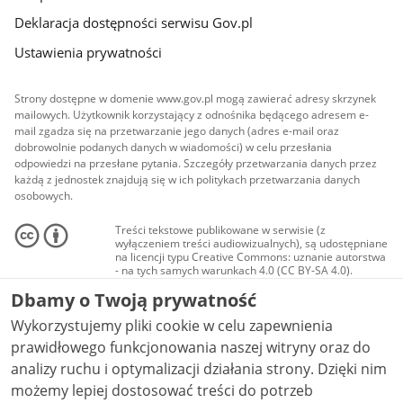
Deklaracja dostępności serwisu Gov.pl
Ustawienia prywatności
Strony dostępne w domenie www.gov.pl mogą zawierać adresy skrzynek
mailowych. Użytkownik korzystający z odnośnika będącego adresem e-
mail zgadza się na przetwarzanie jego danych (adres e-mail oraz
dobrowolnie podanych danych w wiadomości) w celu przesłania
odpowiedzi na przesłane pytania. Szczegóły przetwarzania danych przez
każdą z jednostek znajdują się w ich politykach przetwarzania danych
osobowych.
Treści tekstowe publikowane w serwisie (z
wyłączeniem treści audiowizualnych), są udostępniane
na licencji typu Creative Commons: uznanie autorstwa
- na tych samych warunkach 4.0 (CC BY-SA 4.0).
Materiały audiowizualne, w tym zdjęcia, materiały
Dbamy o Twoją prywatność
audio i wideo, są udostępniane na licencji typu
Creative Commons: uznanie autorstwa użycie
Wykorzystujemy pliki cookie w celu zapewnienia
niekomercyjne - bez utworów zależnych 4.0 (CC BY-
NC-ND 4.0), o ile nie jest to stwierdzone inaczej.
prawidłowego funkcjonowania naszej witryny oraz do
analizy ruchu i optymalizacji działania strony. Dzięki nim
możemy lepiej dostosować treści do potrzeb