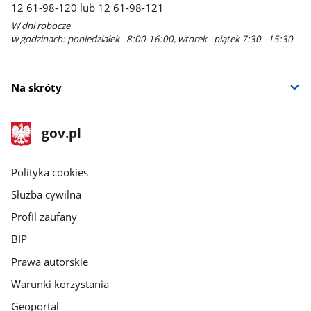
12 61-98-120 lub 12 61-98-121
W dni robocze
w godzinach: poniedziałek - 8:00-16:00, wtorek - piątek 7:30 - 15:30
Na skróty
stopka
Strona
gov.pl
gov.pl
główna
gov.pl
Polityka cookies
Służba cywilna
Profil zaufany
BIP
Prawa autorskie
Warunki korzystania
Geoportal