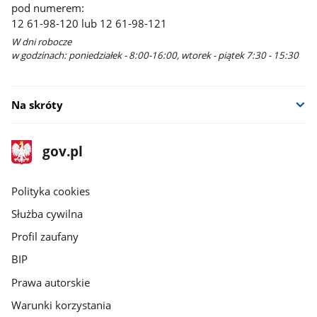
pod numerem:
12 61-98-120 lub 12 61-98-121
W dni robocze
w godzinach: poniedziałek - 8:00-16:00, wtorek - piątek 7:30 - 15:30
Na skróty
stopka
Strona
gov.pl
gov.pl
główna
gov.pl
Polityka cookies
Służba cywilna
Profil zaufany
BIP
Prawa autorskie
Warunki korzystania