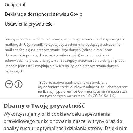
Geoportal
Deklaracja dostępności serwisu Gov.pl
Ustawienia prywatności
Strony dostępne w domenie www.gov.pl mogą zawierać adresy skrzynek
mailowych. Użytkownik korzystający z odnośnika będącego adresem e-
mail zgadza się na przetwarzanie jego danych (adres e-mail oraz
dobrowolnie podanych danych w wiadomości) w celu przesłania
odpowiedzi na przesłane pytania. Szczegóły przetwarzania danych przez
każdą z jednostek znajdują się w ich politykach przetwarzania danych
osobowych.
Treści tekstowe publikowane w serwisie (z
wyłączeniem treści audiowizualnych), są udostępniane
na licencji typu Creative Commons: uznanie autorstwa
- na tych samych warunkach 4.0 (CC BY-SA 4.0).
Materiały audiowizualne, w tym zdjęcia, materiały
Dbamy o Twoją prywatność
audio i wideo, są udostępniane na licencji typu
Creative Commons: uznanie autorstwa użycie
Wykorzystujemy pliki cookie w celu zapewnienia
niekomercyjne - bez utworów zależnych 4.0 (CC BY-
NC-ND 4.0), o ile nie jest to stwierdzone inaczej.
prawidłowego funkcjonowania naszej witryny oraz do
analizy ruchu i optymalizacji działania strony. Dzięki nim