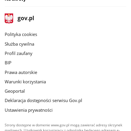
stopka
Strona
gov.pl
gov.pl
główna
gov.pl
Polityka cookies
Służba cywilna
Profil zaufany
BIP
Prawa autorskie
Warunki korzystania
Geoportal
Deklaracja dostępności serwisu Gov.pl
Ustawienia prywatności
Strony dostępne w domenie www.gov.pl mogą zawierać adresy skrzynek
mailowych. Użytkownik korzystający z odnośnika będącego adresem e-