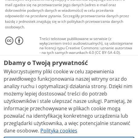
mail zgadza się na przetwarzanie jego danych (adres e-mail oraz
dobrowolnie podanych danych w wiadomości) w celu przesłania
odpowiedzi na przesłane pytania. Szczegóły przetwarzania danych przez
każdą z jednostek znajdują się w ich politykach przetwarzania danych
osobowych.
Treści tekstowe publikowane w serwisie (z
wyłączeniem treści audiowizualnych), są udostępniane
na licencji typu Creative Commons: uznanie autorstwa
- na tych samych warunkach 4.0 (CC BY-SA 4.0).
Materiały audiowizualne, w tym zdjęcia, materiały
Dbamy o Twoją prywatność
audio i wideo, są udostępniane na licencji typu
Creative Commons: uznanie autorstwa użycie
Wykorzystujemy pliki cookie w celu zapewnienia
niekomercyjne - bez utworów zależnych 4.0 (CC BY-
NC-ND 4.0), o ile nie jest to stwierdzone inaczej.
prawidłowego funkcjonowania naszej witryny oraz do
analizy ruchu i optymalizacji działania strony. Dzięki nim
możemy lepiej dostosować treści do potrzeb
użytkowników i stale ulepszać nasze usługi. Pamiętaj, że
informacje przechowywane w plikach cookie mogą
pozwalać na identyfikację konkretnego urządzenia lub
przeglądarki użytkownika, a więc potencjalnie stanowić
dane osobowe.
Polityka cookies