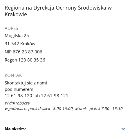
stopka
Regionalna Dyrekcja Ochrony Środowiska w
Krakowie
ADRES
Mogilska 25
31-542 Kraków
NIP 676 23 87 006
Regon 120 80 35 36
KONTAKT
Skontaktuj się z nami
pod numerem:
12 61-98-120 lub 12 61-98-121
W dni robocze
w godzinach: poniedziałek - 8:00-16:00, wtorek - piątek 7:30 - 15:30
Na skróty