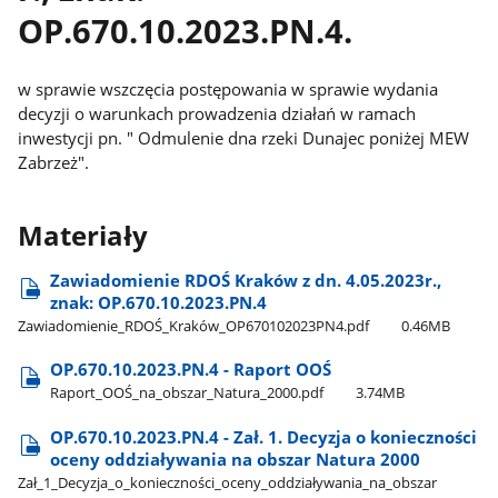
OP.670.10.2023.PN.4.
w sprawie wszczęcia postępowania w sprawie wydania
decyzji o warunkach prowadzenia działań w ramach
inwestycji pn. " Odmulenie dna rzeki Dunajec poniżej MEW
Zabrzeż".
Materiały
Zawiadomienie RDOŚ Kraków z dn. 4.05.2023r.,
znak: OP.670.10.2023.PN.4
Zawiadomienie​_RDOŚ​_Kraków​_OP670102023PN4.pdf
0.46MB
OP.670.10.2023.PN.4 - Raport OOŚ
Raport​_OOŚ​_na​_obszar​_Natura​_2000.pdf
3.74MB
OP.670.10.2023.PN.4 - Zał. 1. Decyzja o konieczności
oceny oddziaływania na obszar Natura 2000
Zał​_1​_Decyzja​_o​_konieczności​_oceny​_oddziaływania​_na​_obszar​