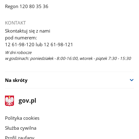
Regon 120 80 35 36
KONTAKT
Skontaktuj się z nami
pod numerem:
12 61-98-120 lub 12 61-98-121
W dni robocze
w godzinach: poniedziałek - 8:00-16:00, wtorek - piątek 7:30 - 15:30
Na skróty
stopka
Strona
gov.pl
gov.pl
główna
gov.pl
Polityka cookies
Służba cywilna
Profil zaufany