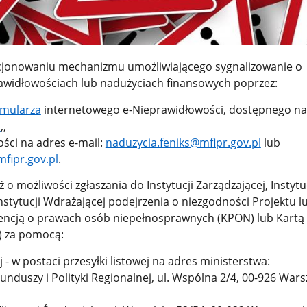
cjonowaniu mechanizmu umożliwiającego sygnalizowanie o
awidłowościach lub nadużyciach finansowych poprzez:
rmularza
internetowego e-Nieprawidłowości, dostępnego na
l
,,
ści na adres e-mail:
naduzycia.feniks@mfipr.gov.pl
lub
fipr.gov.pl
.
o możliwości zgłaszania do Instytucji Zarządzającej, Instytu
nstytucji Wdrażającej podejrzenia o niezgodności Projektu l
encją o prawach osób niepełnosprawnych (KPON) lub Kartą
 za pomocą:
 - w postaci przesyłki listowej na adres ministerstwa:
unduszy i Polityki Regionalnej, ul. Wspólna 2/4, 00-926 War