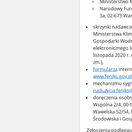
Ministerstwo K
Narodowy Fund
3a, 02-673 Wa
skrzynki nadawcze
Ministerstwa Kli
Gospodarki Wodne
elektronicznego l
listopada 2020 r. 
zm.),
formularza
intern
www.feniks.gov.p
mechanizmu sygna
naduzycia.feniks
doręczenia osobis
Wspólna 2/4, 00-9
Wawelska 52/54, 
Środowiska i Gos
Zgłoszenia podlegaj