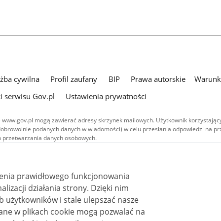
użba cywilna
Profil zaufany
BIP
Prawa autorskie
Warunki
i serwisu Gov.pl
Ustawienia prywatności
 www.gov.pl mogą zawierać adresy skrzynek mailowych. Użytkownik korzystający
dobrowolnie podanych danych w wiadomości) w celu przesłania odpowiedzi na prz
ach przetwarzania danych osobowych.
we publikowane w serwisie (z wyłączeniem treści audiowizualnych), są
 na licencji typu Creative Commons: uznanie autorstwa - na tych samych
 (CC BY-SA 4.0). Materiały audiowizualne, w tym zdjęcia, materiały audio i wideo
ienia prawidłowego funkcjonowania
ane na licencji typu Creative Commons: uznanie autorstwa użycie niekomercyjne 
ależnych 4.0 (CC BY-NC-ND 4.0), o ile nie jest to stwierdzone inaczej.
i działania strony. Dzięki nim
 użytkowników i stale ulepszać nasze