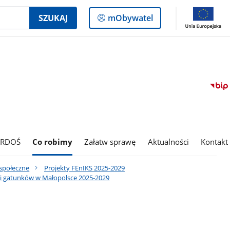
Logowanie
SZUKAJ
mObywatel
do
panelu
 RDOŚ
Co robimy
Załatw sprawę
Aktualności
Kontakt
 społeczne
Projekty FEnIKS 2025-2029
k i gatunków w Małopolsce 2025-2029