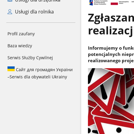
Usługi dla rolnika
Zgłaszan
realizac
Profil zaufany
Baza wiedzy
Informujemy o funk
potencjalnych niep
Serwis Służby Cywilnej
realizowanego proje
Сайт для громадян України
–
Serwis dla obywateli Ukrainy