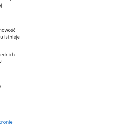
j
imowość,
u istnieje
iednich
w
e
tronie