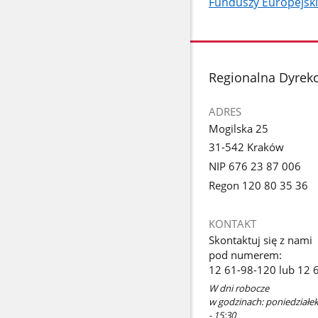
Funduszy Europejski
stopka
Regionalna Dyrek
ADRES
Mogilska 25
31-542 Kraków
NIP 676 23 87 006
Regon 120 80 35 36
KONTAKT
Skontaktuj się z nami
pod numerem:
12 61-98-120 lub 12 
W dni robocze
w godzinach: poniedziałek 
- 15:30