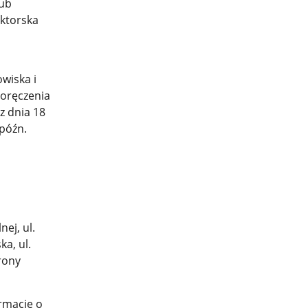
lub
ktorska
wiska i
doręczenia
z dnia 18
 późn.
ej, ul.
a, ul.
rony
rmacje o