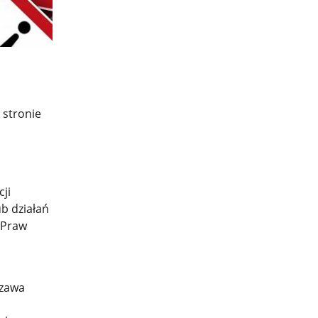
 stronie
cji
ub działań
 Praw
szawa