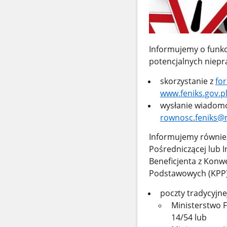
Informujemy o funk
potencjalnych niepr
skorzystanie z
fo
www.feniks.gov.p
wysłanie wiadomo
rownosc.feniks@m
Informujemy również 
Pośredniczącej lub I
Beneficjenta z Konw
Podstawowych (KPP)
poczty tradycyjnej
Ministerstwo F
14/54 lub