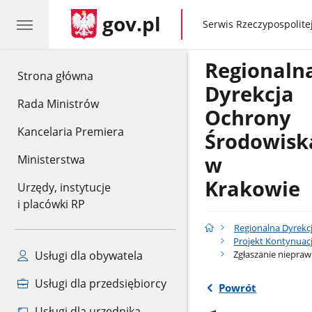
gov.pl
gov.pl
Serwis Rzeczypospolitej
Regionaln
gov.pl
Strona główna
Dyrekcja
Rada Ministrów
Ochrony
Kancelaria Premiera
Środowisk
w
Ministerstwa
Krakowie
Urzędy, instytucje
i placówki RP
Regionalna Dyrekc
Projekt Kontynuacj
Zgłaszanie nieprawi
Usługi dla obywatela
Usługi dla przedsiębiorcy
Powrót
Usługi dla urzędnika