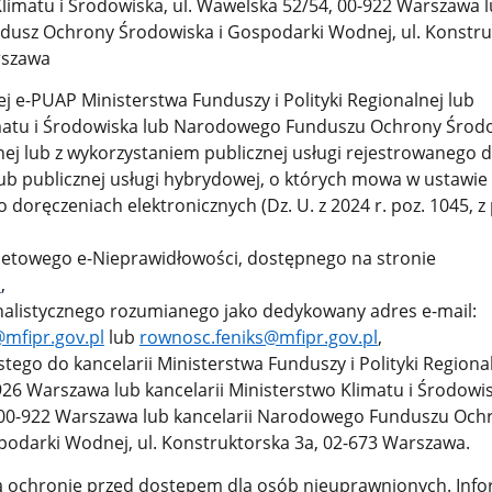
limatu i Środowiska, ul. Wawelska 52/54, 00-922 Warszawa 
usz Ochrony Środowiska i Gospodarki Wodnej, ul. Konstru
rszawa
j e-PUAP Ministerstwa Funduszy i Polityki Regionalnej lub
matu i Środowiska lub Narodowego Funduszu Ochrony Środo
j lub z wykorzystaniem publicznej usługi rejestrowanego 
ub publicznej usługi hybrydowej, o których mowa w ustawie 
o doręczeniach elektronicznych (Dz. U. z 2024 r. poz. 1045, z
etowego e-Nieprawidłowości, dostępnego na stronie
l
,
listycznego rozumianego jako dedykowany adres e-mail:
@mfipr.gov.pl
lub
rownosc.feniks@mfipr.gov.pl
,
tego do kancelarii Ministerstwa Funduszy i Polityki Regionaln
26 Warszawa lub kancelarii Ministerstwo Klimatu i Środowisk
00-922 Warszawa lub kancelarii Narodowego Funduszu Och
podarki Wodnej, ul. Konstruktorska 3a, 02-673 Warszawa.
ą ochronie przed dostępem dla osób nieuprawnionych. Info