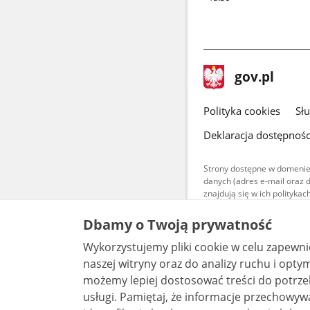
stopka
Strona
gov.pl
gov.pl
główna
gov.pl
Polityka cookies
Sł
Deklaracja dostępnośc
Strony dostępne w domenie
danych (adres e-mail oraz 
znajdują się w ich polityk
Treści teksto
Dbamy o Twoją prywatność
udostępniane
warunkach 4.0
Wykorzystujemy pliki cookie w celu zapewn
są udostępni
bez utworów z
naszej witryny oraz do analizy ruchu i optymalizacj
możemy lepiej dostosować treści do potrzeb
usługi. Pamiętaj, że informacje przechowywane w plikach cookie mogą pozwalać na