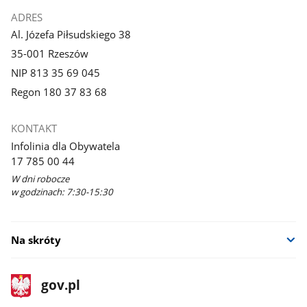
ADRES
Al. Józefa Piłsudskiego 38
35-001 Rzeszów
NIP 813 35 69 045
Regon 180 37 83 68
KONTAKT
Infolinia dla Obywatela
17 785 00 44
W dni robocze
w godzinach: 7:30-15:30
Na skróty
stopka
Strona
gov.pl
gov.pl
główna