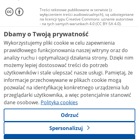
Treści tekstowe publikowane w serwisie (z
wyłączeniem treści audiowizualnych), są udostępniane
na licencji typu Creative Commons: uznanie autorstwa
- na tych samych warunkach 4.0 (CC BY-SA 4.0).
Materiały audiowizualne, w tym zdjęcia, materiały
Dbamy o Twoją prywatność
audio i wideo, są udostępniane na licencji typu
Creative Commons: uznanie autorstwa użycie
Wykorzystujemy pliki cookie w celu zapewnienia
niekomercyjne - bez utworów zależnych 4.0 (CC BY-
NC-ND 4.0), o ile nie jest to stwierdzone inaczej.
prawidłowego funkcjonowania naszej witryny oraz do
analizy ruchu i optymalizacji działania strony. Dzięki nim
możemy lepiej dostosować treści do potrzeb
użytkowników i stale ulepszać nasze usługi. Pamiętaj, że
informacje przechowywane w plikach cookie mogą
pozwalać na identyfikację konkretnego urządzenia lub
przeglądarki użytkownika, a więc potencjalnie stanowić
dane osobowe.
Polityka cookies
Odrzuć
Spersonalizuj