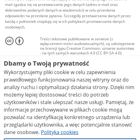
mail zgadza się na przetwarzanie jego danych (adres e-mail oraz
dobrowolnie podanych danych w wiadomości) w celu przesłania
odpowiedzi na przesłane pytania. Szczegóły przetwarzania danych przez
każdą z jednostek znajdują się w ich politykach przetwarzania danych
osobowych.
Treści tekstowe publikowane w serwisie (z
wyłączeniem treści audiowizualnych), są udostępniane
na licencji typu Creative Commons: uznanie autorstwa
- na tych samych warunkach 4.0 (CC BY-SA 4.0).
Materiały audiowizualne, w tym zdjęcia, materiały
Dbamy o Twoją prywatność
audio i wideo, są udostępniane na licencji typu
Creative Commons: uznanie autorstwa użycie
Wykorzystujemy pliki cookie w celu zapewnienia
niekomercyjne - bez utworów zależnych 4.0 (CC BY-
NC-ND 4.0), o ile nie jest to stwierdzone inaczej.
prawidłowego funkcjonowania naszej witryny oraz do
analizy ruchu i optymalizacji działania strony. Dzięki nim
możemy lepiej dostosować treści do potrzeb
użytkowników i stale ulepszać nasze usługi. Pamiętaj, że
informacje przechowywane w plikach cookie mogą
pozwalać na identyfikację konkretnego urządzenia lub
przeglądarki użytkownika, a więc potencjalnie stanowić
dane osobowe.
Polityka cookies