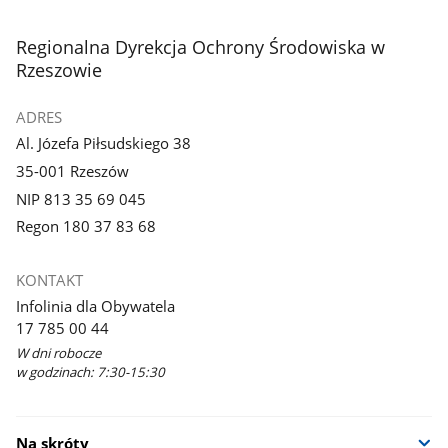
stopka
Regionalna Dyrekcja Ochrony Środowiska w
Rzeszowie
ADRES
Al. Józefa Piłsudskiego 38
35-001 Rzeszów
NIP 813 35 69 045
Regon 180 37 83 68
KONTAKT
Infolinia dla Obywatela
17 785 00 44
W dni robocze
w godzinach: 7:30-15:30
Na skróty