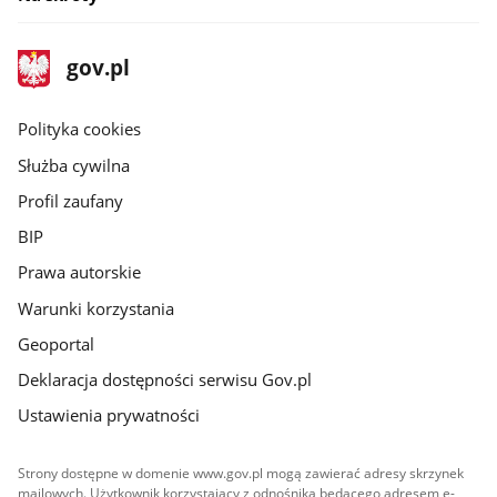
stopka
Strona
gov.pl
gov.pl
główna
gov.pl
Polityka cookies
Służba cywilna
Profil zaufany
BIP
Prawa autorskie
Warunki korzystania
Geoportal
Deklaracja dostępności serwisu Gov.pl
Ustawienia prywatności
Strony dostępne w domenie www.gov.pl mogą zawierać adresy skrzynek
mailowych. Użytkownik korzystający z odnośnika będącego adresem e-