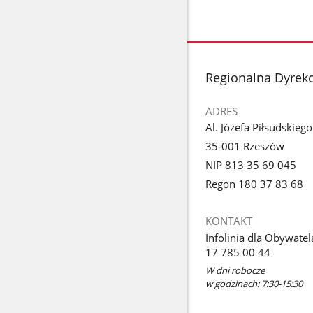
stopka
Regionalna Dyrek
ADRES
Al. Józefa Piłsudskieg
35-001 Rzeszów
NIP 813 35 69 045
Regon 180 37 83 68
KONTAKT
Infolinia dla Obywatel
17 785 00 44
W dni robocze
w godzinach: 7:30-15:30