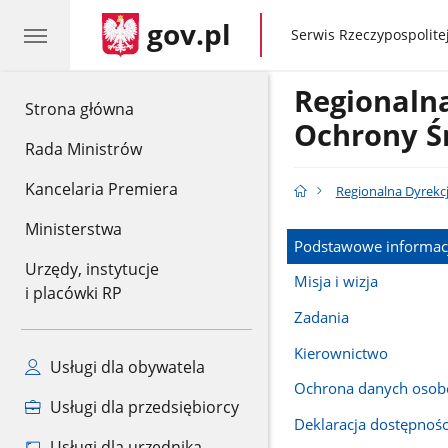
gov.pl
gov.pl
Serwis Rzeczypospolitej
Regionaln
gov.pl
Strona główna
Ochrony Ś
Rada Ministrów
Kancelaria Premiera
Regionalna Dyrekc
Ministerstwa
Podstawowe informac
Urzędy, instytucje
Misja i wizja
i placówki RP
Zadania
Kierownictwo
Usługi dla obywatela
Ochrona danych oso
Usługi dla przedsiębiorcy
Deklaracja dostępnośc
Usługi dla urzędnika