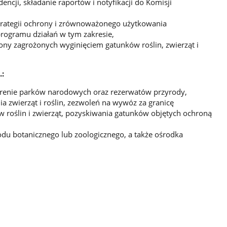
ncji, składanie raportów i notyfikacji do Komisji
strategii ochrony i zrównoważonego użytkowania
programu działań w tym zakresie,
y zagrożonych wyginięciem gatunków roślin, zwierząt i
:
erenie parków narodowych oraz rezerwatów przyrody,
a zwierząt i roślin, zezwoleń na wywóz za granicę
 roślin i zwierząt, pozyskiwania gatunków objętych ochroną
du botanicznego lub zoologicznego, a także ośrodka