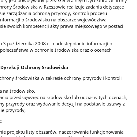
tóry jest powoływany przez Generalnego Dyrektora Ochrony
hrony Środowiska w Rzeszowie realizuje zadania dotyczące
sie zarządzania ochroną przyrody, kontroli procesu
informacji o środowisku na obszarze województwa
sie swoich kompetencji akty prawa miejscowego w postaci
 3 października 2008 r. o udostępnianiu informacji o
 społeczeństwa w ochronie środowiska oraz o ocenach
 Dyrekcji Ochrony Środowiska
 ochrony środowiska w zakresie ochrony przyrody i kontroli
a na środowisko,
nia przedsięwzięć na środowisko lub udział w tych ocenach,
ony przyrody oraz wydawanie decyzji na podstawie ustawy z
ie przyrody,
z
:
nie projektu listy obszarów, nadzorowanie funkcjonowania