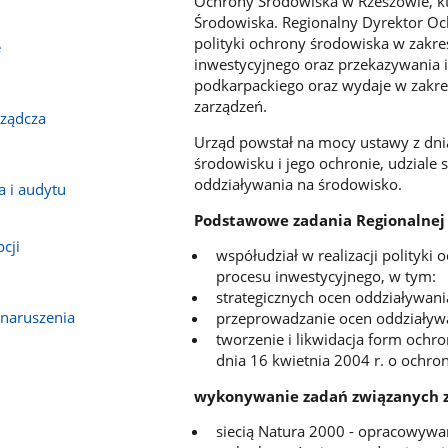
Ochrony Środowiska w Rzeszowie, k
Środowiska. Regionalny Dyrektor Oc
polityki ochrony środowiska w zakre
e
inwestycyjnego oraz przekazywania 
podkarpackiego oraz wydaje w zakre
zarządzeń.
rządcza
Urząd powstał na mocy ustawy z dnia
środowisku i jego ochronie, udziale
oddziaływania na środowisko.
 i audytu
Podstawowe zadania Regionalnej
cji
współudział w realizacji polityki
procesu inwestycyjnego, w tym:
strategicznych ocen oddziaływani
e naruszenia
przeprowadzanie ocen oddziaływa
tworzenie i likwidacja form ochr
dnia 16 kwietnia 2004 r. o ochron
wykonywanie zadań związanych 
siecią Natura 2000 - opracowywa