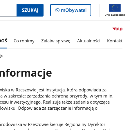
Logowanie
SZUKAJ
mObywatel
do
panelu
DOŚ
Co robimy
Załatw sprawę
Aktualności
Kontakt
je
nformacje
ska w Rzeszowie jest instytucją, która odpowiada za
ka w zakresie: zarządzania ochroną przyrody, w tym m.in.
cesu inwestycyjnego. Realizuje także zadania dotyczące
dowisku. Odpowiada za zarządzanie informacją o
 Środowiska w Rzeszowie kieruje Regionalny Dyrektor