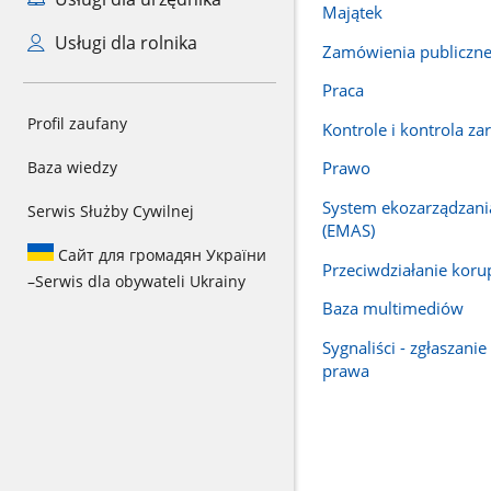
Majątek
Usługi dla rolnika
Zamówienia publiczn
Praca
Profil zaufany
Kontrole i kontrola za
Baza wiedzy
Prawo
System ekozarządzania
Serwis Służby Cywilnej
(EMAS)
Сайт для громадян України
Przeciwdziałanie korup
–
Serwis dla obywateli Ukrainy
Baza multimediów
Sygnaliści - zgłaszani
prawa