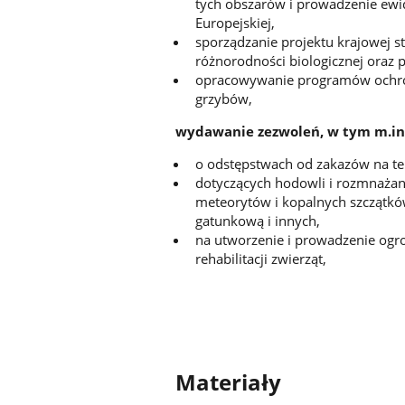
tych obszarów i prowadzenie ewide
Europejskiej,
sporządzanie projektu krajowej 
różnorodności biologicznej oraz 
opracowywanie programów ochron
grzybów,
wydawanie zezwoleń, w tym m.in.
o odstępstwach od zakazów na t
dotyczących hodowli i rozmnażani
meteorytów i kopalnych szczątków
gatunkową i innych,
na utworzenie i prowadzenie ogro
rehabilitacji zwierząt,
Materiały