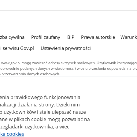
użba cywilna
Profil zaufany
BIP
Prawa autorskie
Warunki
i serwisu Gov.pl
Ustawienia prywatności
 www.gov.pl mogą zawierać adresy skrzynek mailowych. Użytkownik korzystający
dobrowolnie podanych danych w wiadomości) w celu przesłania odpowiedzi na prz
ach przetwarzania danych osobowych.
we publikowane w serwisie (z wyłączeniem treści audiowizualnych), są
 na licencji typu Creative Commons: uznanie autorstwa - na tych samych
 (CC BY-SA 4.0). Materiały audiowizualne, w tym zdjęcia, materiały audio i wideo
ienia prawidłowego funkcjonowania
ane na licencji typu Creative Commons: uznanie autorstwa użycie niekomercyjne 
i działania strony. Dzięki nim
ależnych 4.0 (CC BY-NC-ND 4.0), o ile nie jest to stwierdzone inaczej.
 użytkowników i stale ulepszać nasze
zeglądarki użytkownika, a więc
yka cookies