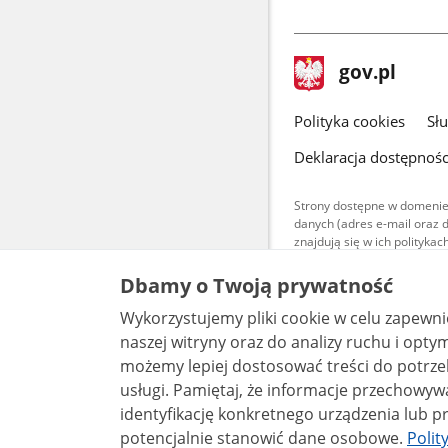
stopka
Strona
gov.pl
gov.pl
główna
gov.pl
Polityka cookies
Sł
Deklaracja dostępnośc
Strony dostępne w domenie
danych (adres e-mail oraz 
znajdują się w ich polityk
Treści teksto
Dbamy o Twoją prywatność
udostępniane
warunkach 4.0
Wykorzystujemy pliki cookie w celu zapewn
są udostępni
naszej witryny oraz do analizy ruchu i optymalizacj
bez utworów z
możemy lepiej dostosować treści do potrzeb
usługi. Pamiętaj, że informacje przechowywane w plikach cookie mogą pozwalać na
identyfikację konkretnego urządzenia lub pr
potencjalnie stanowić dane osobowe.
Polit