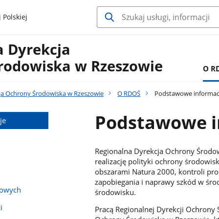
 Polskiej
a Dyrekcja
rodowiska w Rzeszowie
O R
ja Ochrony Środowiska w Rzeszowie
O RDOŚ
Podstawowe informac
Podstawowe i
je
Regionalna Dyrekcja Ochrony Środowi
realizację polityki ochrony środowis
obszarami Natura 2000, kontroli pro
zapobiegania i naprawy szkód w śro
bowych
środowisku.
i
Pracą Regionalnej Dyrekcji Ochrony