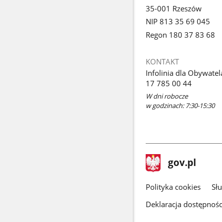
35-001 Rzeszów
NIP 813 35 69 045
Regon 180 37 83 68
KONTAKT
Infolinia dla Obywatel
17 785 00 44
W dni robocze
w godzinach: 7:30-15:30
stopka
Strona
gov.pl
gov.pl
główna
gov.pl
Polityka cookies
Sł
Deklaracja dostępnośc