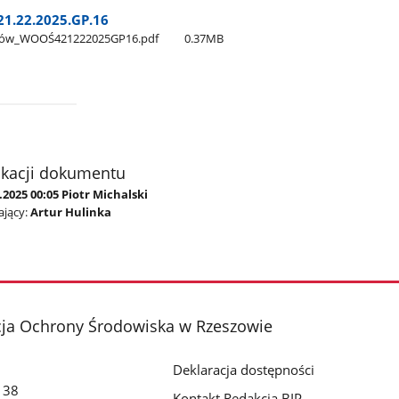
1.22.2025.GP.16
szów​_WOOŚ421222025GP16.pdf
0.37MB
ikacji dokumentu
.2025 00:05 Piotr Michalski
jący:
Artur Hulinka
cja Ochrony Środowiska w Rzeszowie
Deklaracja dostępności
o 38
Kontakt Redakcja BIP