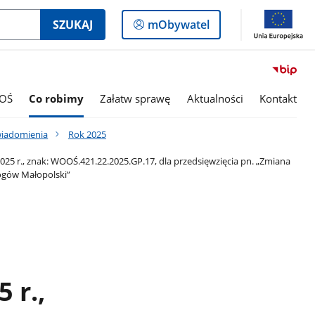
Logowanie
SZUKAJ
mObywatel
do
panelu
OŚ
Co robimy
Załatw sprawę
Aktualności
Kontakt
wiadomienia
Rok 2025
5 r., znak: WOOŚ.421.22.2025.GP.17, dla przedsięwzięcia pn. „Zmiana
łogów Małopolski”
 r.,