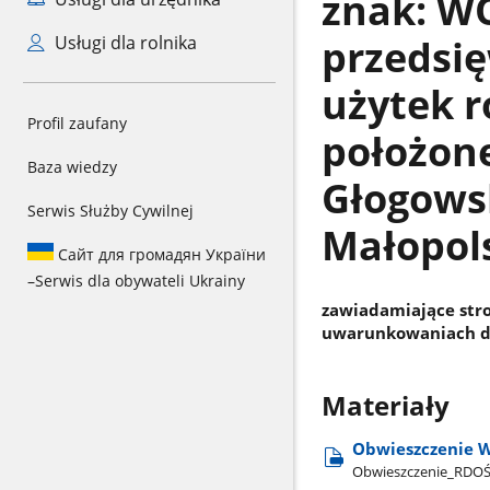
znak: WO
przedsię
Usługi dla rolnika
użytek r
Profil zaufany
położon
Baza wiedzy
Głogows
Serwis Służby Cywilnej
Małopol
Сайт для громадян України
–
Serwis dla obywateli Ukrainy
zawiadamiające str
uwarunkowaniach dl
Materiały
Obwieszczenie W
Obwieszczenie​_RDO