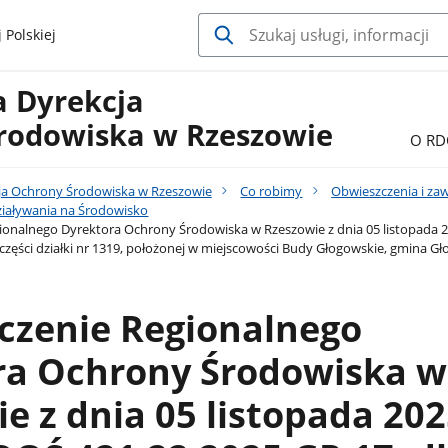
 Polskiej
a Dyrekcja
rodowiska w Rzeszowie
O RD
ja Ochrony Środowiska w Rzeszowie
Co robimy
Obwieszczenia i za
iaływania na Środowisko
onalnego Dyrektora Ochrony Środowiska w Rzeszowie z dnia 05 listopada 202
 części działki nr 1319, położonej w miejscowości Budy Głogowskie, gmina G
czenie Regionalnego
ra Ochrony Środowiska w
e z dnia 05 listopada 2025