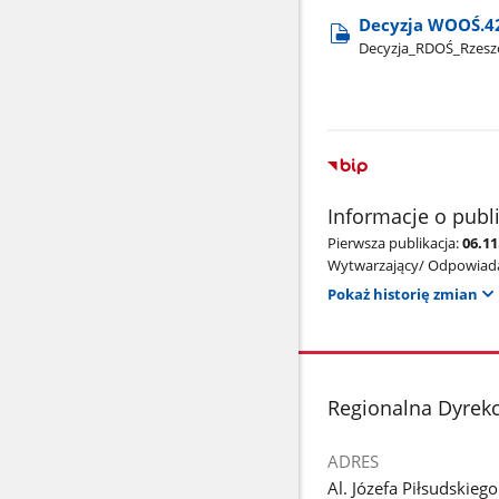
Decyzja WOOŚ.42
Decyzja​_RDOŚ​_Rze
Informacje o publ
Pierwsza publikacja:
06.11
Wytwarzający/ Odpowiada
Pokaż historię zmian
stopka
Regionalna Dyrek
ADRES
Al. Józefa Piłsudskieg