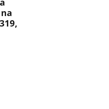
la
 na
1319,