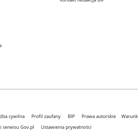
a
użba cywilna
Profil zaufany
BIP
Prawa autorskie
Warunki
i serwisu Gov.pl
Ustawienia prywatności