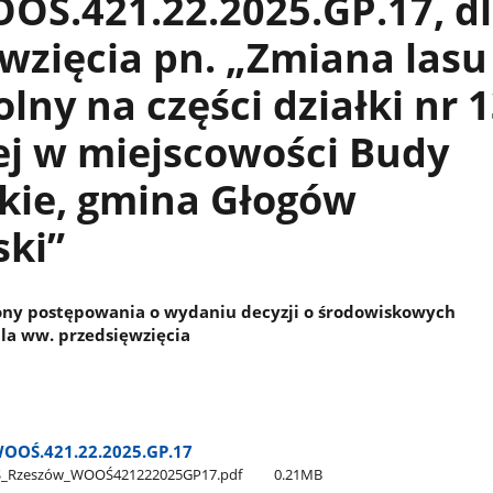
OŚ.421.22.2025.GP.17, d
wzięcia pn. „Zmiana lasu
olny na części działki nr 
ej w miejscowości Budy
kie, gmina Głogów
ski”
ony postępowania o wydaniu decyzji o środowiskowych
a ww. przedsięwzięcia
OOŚ.421.22.2025.GP.17
Ś​_Rzeszów​_WOOŚ421222025GP17.pdf
0.21MB