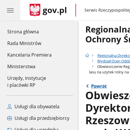
gov.pl
gov.pl
Serwis Rzeczypospolitej
Regionaln
gov.pl
Strona główna
Ochrony Ś
Rada Ministrów
Kancelaria Premiera
Regionalna Dyrekc
Wydział Ocen Oddz
Ministerstwa
Obwieszczenie Regi
lasu na użytek rolny na
Urzędy, instytucje
i placówki RP
Powrót
Obwiesz
Dyrekto
Usługi dla obywatela
Rzeszowi
Usługi dla przedsiębiorcy
Usługi dla urzędnika