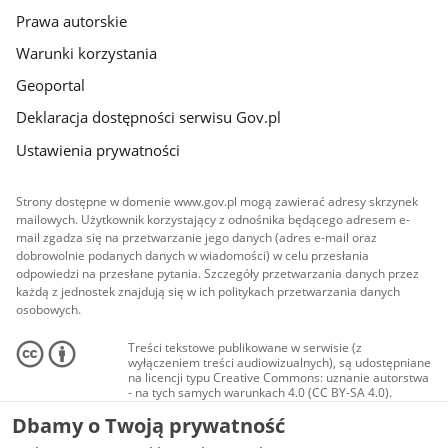
Prawa autorskie
Warunki korzystania
Geoportal
Deklaracja dostępności serwisu Gov.pl
Ustawienia prywatności
Strony dostępne w domenie www.gov.pl mogą zawierać adresy skrzynek
mailowych. Użytkownik korzystający z odnośnika będącego adresem e-
mail zgadza się na przetwarzanie jego danych (adres e-mail oraz
dobrowolnie podanych danych w wiadomości) w celu przesłania
odpowiedzi na przesłane pytania. Szczegóły przetwarzania danych przez
każdą z jednostek znajdują się w ich politykach przetwarzania danych
osobowych.
Treści tekstowe publikowane w serwisie (z
wyłączeniem treści audiowizualnych), są udostępniane
na licencji typu Creative Commons: uznanie autorstwa
- na tych samych warunkach 4.0 (CC BY-SA 4.0).
Materiały audiowizualne, w tym zdjęcia, materiały
Dbamy o Twoją prywatność
audio i wideo, są udostępniane na licencji typu
Creative Commons: uznanie autorstwa użycie