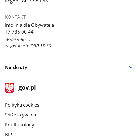
Regon 180 37 83 68
KONTAKT
Infolinia dla Obywatela
17 785 00 44
W dni robocze
w godzinach: 7:30-15:30
Na skróty
stopka
Strona
gov.pl
gov.pl
główna
gov.pl
Polityka cookies
Służba cywilna
Profil zaufany
BIP