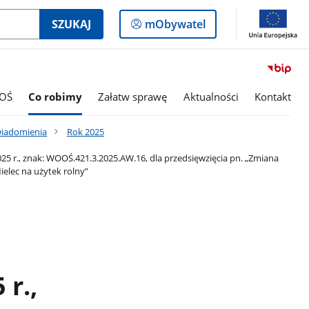
Logowanie
SZUKAJ
mObywatel
do
panelu
OŚ
Co robimy
Załatw sprawę
Aktualności
Kontakt
wiadomienia
Rok 2025
5 r., znak: WOOŚ.421.3.2025.AW.16, dla przedsięwzięcia pn. „Zmiana
ielec na użytek rolny”
 r.,