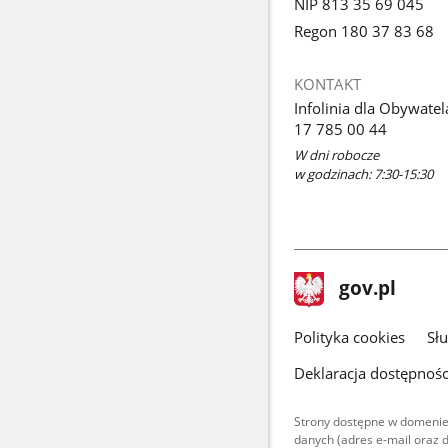
NIP 813 35 69 045
Regon 180 37 83 68
KONTAKT
Infolinia dla Obywatel
17 785 00 44
W dni robocze
w godzinach: 7:30-15:30
stopka
Strona
gov.pl
gov.pl
główna
gov.pl
Polityka cookies
Sł
Deklaracja dostępnośc
Strony dostępne w domenie
danych (adres e-mail oraz 