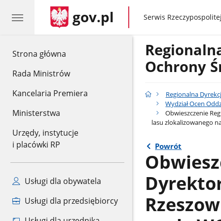
gov.pl
gov.pl
Serwis Rzeczypospolitej
Regionaln
gov.pl
Strona główna
Ochrony Ś
Rada Ministrów
Kancelaria Premiera
Regionalna Dyrekc
Wydział Ocen Oddz
Ministerstwa
Obwieszczenie Regi
lasu zlokalizowanego na
Urzędy, instytucje
i placówki RP
Powrót
Obwiesz
Dyrekto
Usługi dla obywatela
Rzeszowi
Usługi dla przedsiębiorcy
Usługi dla urzędnika