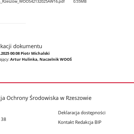
S​_Rzeszów​_WOOŚ42132025AW16.pdf
0.55MB
ikacji dokumentu
.2025 00:08 Piotr Michalski
jący:
Artur Hulinka, Naczelnik WOOŚ
cja Ochrony Środowiska w Rzeszowie
Deklaracja dostępności
o 38
Kontakt Redakcja BIP