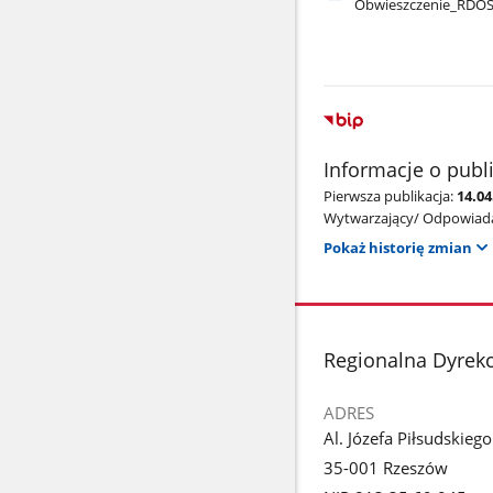
Obwieszczenie​_RDO
Informacje o publ
Pierwsza publikacja:
14.04
Wytwarzający/ Odpowiada
Pokaż historię zmian
stopka
Regionalna Dyrek
ADRES
Al. Józefa Piłsudskieg
35-001 Rzeszów