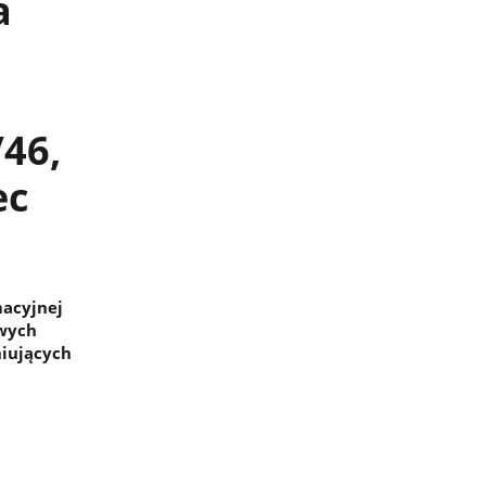
a
/46,
ec
macyjnej
owych
niujących