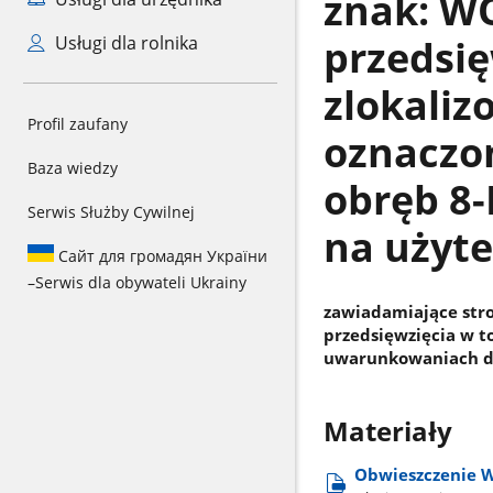
znak: WO
przedsię
Usługi dla rolnika
zlokaliz
Profil zaufany
oznaczon
Baza wiedzy
obręb 8-
Serwis Służby Cywilnej
na użyte
Сайт для громадян України
–
Serwis dla obywateli Ukrainy
zawiadamiające stro
przedsięwzięcia w 
uwarunkowaniach dl
Materiały
Obwieszczenie 