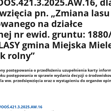
OŚ.421.3.2025.AW.16, dl
wzięcia pn. „Zmiana lasu
owanego na działce
ej nr ewid. gruntu: 1880
LASY gmina Miejska Miel
k rolny”
ny postępowania o przedłożeniu uzupełnienia karty infor
toku postępowania w sprawie wydania decyzji o środowisk
a ww. przedsięwzięcia oraz o wystąpieniu do organów opi
WOOŚ.421.3.2025.AW.16