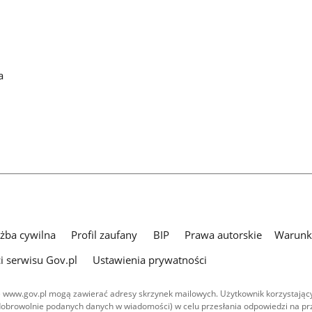
a
użba cywilna
Profil zaufany
BIP
Prawa autorskie
Warunki
i serwisu Gov.pl
Ustawienia prywatności
 www.gov.pl mogą zawierać adresy skrzynek mailowych. Użytkownik korzystający
dobrowolnie podanych danych w wiadomości) w celu przesłania odpowiedzi na prz