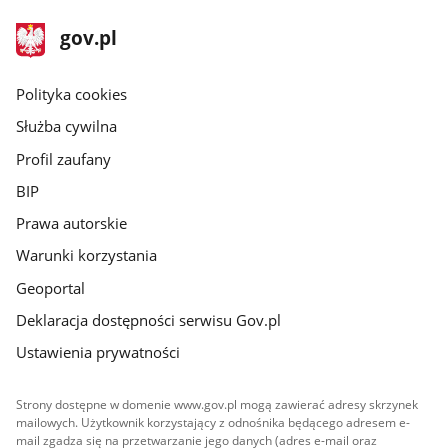
stopka
Strona
gov.pl
gov.pl
główna
gov.pl
Polityka cookies
Służba cywilna
Profil zaufany
BIP
Prawa autorskie
Warunki korzystania
Geoportal
Deklaracja dostępności serwisu Gov.pl
Ustawienia prywatności
Strony dostępne w domenie www.gov.pl mogą zawierać adresy skrzynek
mailowych. Użytkownik korzystający z odnośnika będącego adresem e-
mail zgadza się na przetwarzanie jego danych (adres e-mail oraz