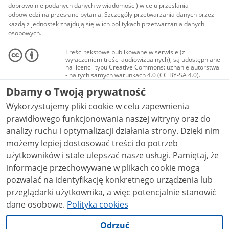
dobrowolnie podanych danych w wiadomości) w celu przesłania
odpowiedzi na przesłane pytania. Szczegóły przetwarzania danych przez
każdą z jednostek znajdują się w ich politykach przetwarzania danych
osobowych.
Treści tekstowe publikowane w serwisie (z
wyłączeniem treści audiowizualnych), są udostępniane
na licencji typu Creative Commons: uznanie autorstwa
- na tych samych warunkach 4.0 (CC BY-SA 4.0).
Materiały audiowizualne, w tym zdjęcia, materiały
Dbamy o Twoją prywatność
audio i wideo, są udostępniane na licencji typu
Creative Commons: uznanie autorstwa użycie
Wykorzystujemy pliki cookie w celu zapewnienia
niekomercyjne - bez utworów zależnych 4.0 (CC BY-
NC-ND 4.0), o ile nie jest to stwierdzone inaczej.
prawidłowego funkcjonowania naszej witryny oraz do
analizy ruchu i optymalizacji działania strony. Dzięki nim
możemy lepiej dostosować treści do potrzeb
użytkowników i stale ulepszać nasze usługi. Pamiętaj, że
informacje przechowywane w plikach cookie mogą
pozwalać na identyfikację konkretnego urządzenia lub
przeglądarki użytkownika, a więc potencjalnie stanowić
dane osobowe.
Polityka cookies
Odrzuć