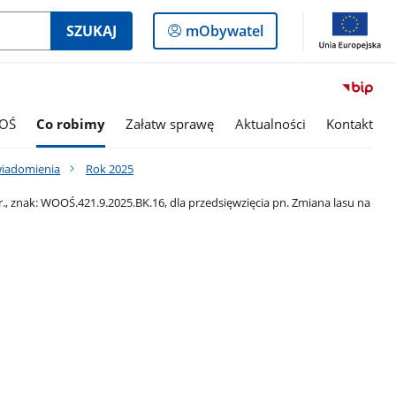
Logowanie
SZUKAJ
mObywatel
do
panelu
OŚ
Co robimy
Załatw sprawę
Aktualności
Kontakt
wiadomienia
Rok 2025
 znak: WOOŚ.421.9.2025.BK.16, dla przedsięwzięcia pn. Zmiana lasu na