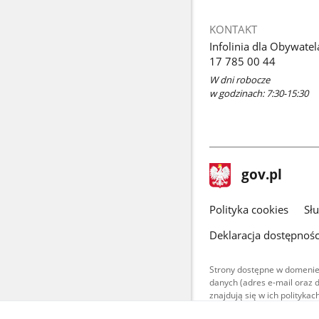
KONTAKT
Infolinia dla Obywatel
17 785 00 44
W dni robocze
w godzinach: 7:30-15:30
stopka
Strona
gov.pl
gov.pl
główna
gov.pl
Polityka cookies
Sł
Deklaracja dostępnośc
Strony dostępne w domenie
danych (adres e-mail oraz 
znajdują się w ich polityk