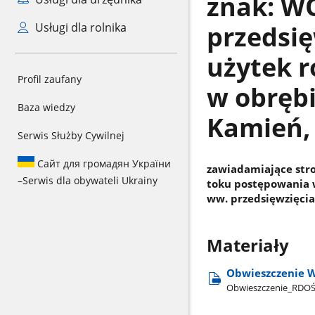
znak: WO
przedsię
Usługi dla rolnika
użytek r
Profil zaufany
w obrębi
Baza wiedzy
Kamień, 
Serwis Służby Cywilnej
Сайт для громадян України
zawiadamiające str
–
Serwis dla obywateli Ukrainy
toku postępowania 
ww. przedsięwzięcia
Materiały
Obwieszczenie W
Obwieszczenie​_RDO