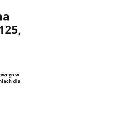
na
125,
dowego w
iach dla