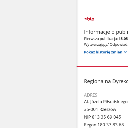
Informacje o publ
Pierwsza publikacja:
15.05
Wytwarzający/ Odpowiada
Pokaż historię zmian
stopka
Regionalna Dyrek
ADRES
Al. Józefa Piłsudskieg
35-001 Rzeszów
NIP 813 35 69 045
Regon 180 37 83 68