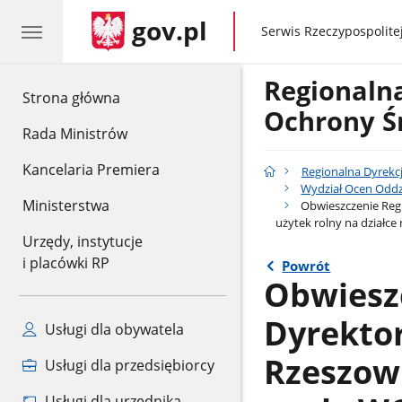
gov.pl
gov.pl
Serwis Rzeczypospolitej
Regionaln
gov.pl
Strona główna
Ochrony Ś
Rada Ministrów
Kancelaria Premiera
Regionalna Dyrekc
Wydział Ocen Oddz
Ministerstwa
Obwieszczenie Regi
użytek rolny na działce
Urzędy, instytucje
i placówki RP
Powrót
Obwiesz
Dyrekto
Usługi dla obywatela
Rzeszowi
Usługi dla przedsiębiorcy
Usługi dla urzędnika