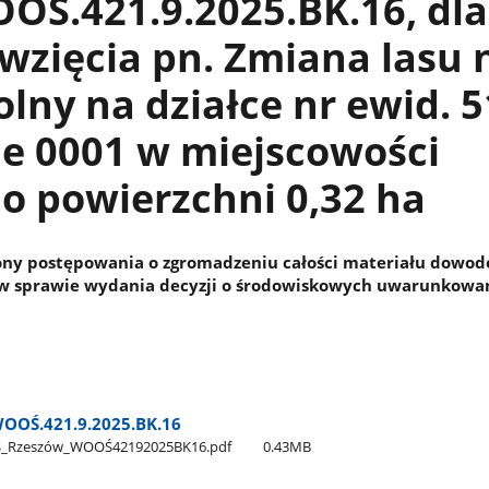
OŚ.421.9.2025.BK.16, dla
wzięcia pn. Zmiana lasu 
olny na działce nr ewid. 5
e 0001 w miejscowości
o powierzchni 0,32 ha
ony postępowania o zgromadzeniu całości materiału dowo
w sprawie wydania decyzji o środowiskowych uwarunkowan
OOŚ.421.9.2025.BK.16
Ś​_Rzeszów​_WOOŚ42192025BK16.pdf
0.43MB