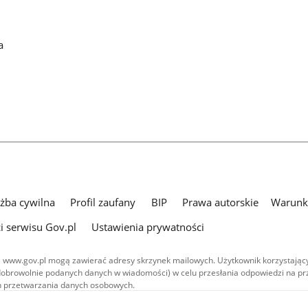
a
użba cywilna
Profil zaufany
BIP
Prawa autorskie
Warunki
i serwisu Gov.pl
Ustawienia prywatności
 www.gov.pl mogą zawierać adresy skrzynek mailowych. Użytkownik korzystający
dobrowolnie podanych danych w wiadomości) w celu przesłania odpowiedzi na prz
ach przetwarzania danych osobowych.