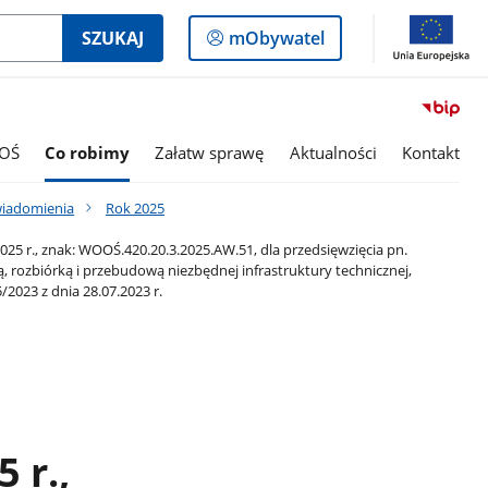
Logowanie
SZUKAJ
mObywatel
do
panelu
OŚ
Co robimy
Załatw sprawę
Aktualności
Kontakt
wiadomienia
Rok 2025
5 r., znak: WOOŚ.420.20.3.2025.AW.51, dla przedsięwzięcia pn.
rozbiórką i przebudową niezbędnej infrastruktury technicznej,
023 z dnia 28.07.2023 r.
 r.,