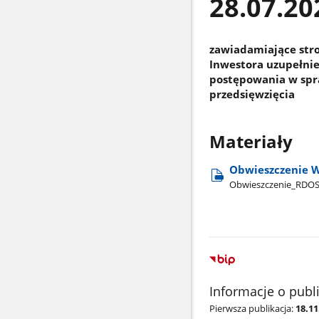
28.07.20
zawiadamiające stro
Inwestora uzupełnie
postępowania w spr
przedsięwzięcia
Materiały
Obwieszczenie W
Obwieszczenie​_RDO
Informacje o publ
Pierwsza publikacja:
18.11