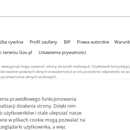
użba cywilna
Profil zaufany
BIP
Prawa autorskie
Warunki
i serwisu Gov.pl
Ustawienia prywatności
 www.gov.pl mogą zawierać adresy skrzynek mailowych. Użytkownik korzystający
dobrowolnie podanych danych w wiadomości) w celu przesłania odpowiedzi na prz
ach przetwarzania danych osobowych.
we publikowane w serwisie (z wyłączeniem treści audiowizualnych), są
 na licencji typu Creative Commons: uznanie autorstwa - na tych samych
 (CC BY-SA 4.0). Materiały audiowizualne, w tym zdjęcia, materiały audio i wideo
ienia prawidłowego funkcjonowania
ane na licencji typu Creative Commons: uznanie autorstwa użycie niekomercyjne 
ależnych 4.0 (CC BY-NC-ND 4.0), o ile nie jest to stwierdzone inaczej.
i działania strony. Dzięki nim
 użytkowników i stale ulepszać nasze
zeglądarki użytkownika, a więc