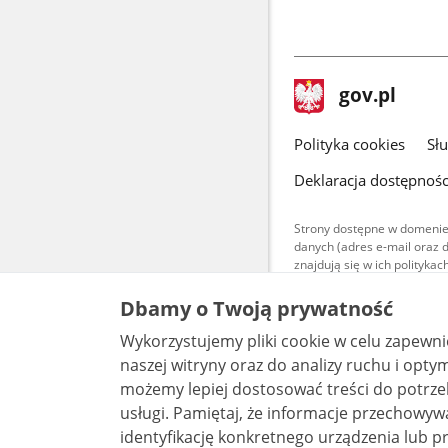
stopka
Strona
gov.pl
gov.pl
główna
gov.pl
Polityka cookies
Sł
Deklaracja dostępnośc
Strony dostępne w domenie
danych (adres e-mail oraz 
znajdują się w ich polityk
Treści teksto
Dbamy o Twoją prywatność
udostępniane
warunkach 4.0
Wykorzystujemy pliki cookie w celu zapewn
są udostępni
bez utworów z
naszej witryny oraz do analizy ruchu i optymalizacj
możemy lepiej dostosować treści do potrzeb
usługi. Pamiętaj, że informacje przechowywane w plikach cookie mogą pozwalać na
identyfikację konkretnego urządzenia lub pr