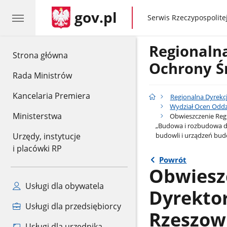
gov.pl
gov.pl
Serwis Rzeczypospolitej
Regionaln
gov.pl
Strona główna
Ochrony Ś
Rada Ministrów
Kancelaria Premiera
Regionalna Dyrekc
Wydział Ocen Oddz
Ministerstwa
Obwieszczenie Regi
„Budowa i rozbudowa dr
budowli i urządzeń bud
Urzędy, instytucje
i placówki RP
Powrót
Obwiesz
Usługi dla obywatela
Dyrekto
Usługi dla przedsiębiorcy
Rzeszowi
Usługi dla urzędnika