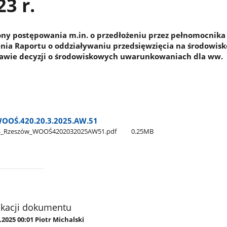
23 r.
ny postępowania m.in. o przedłożeniu przez pełnomocnika
nia Raportu o oddziaływaniu przedsięwzięcia na środowisk
awie decyzji o środowiskowych uwarunkowaniach dla ww.
OOŚ.420.20.3.2025.AW.51
S​_Rzeszów​_WOOŚ4202032025AW51.pdf
0.25MB
ikacji dokumentu
.2025 00:01 Piotr Michalski