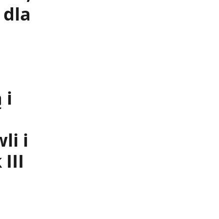
 dla
 i
li i
III