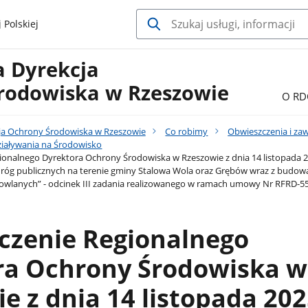
 Polskiej
a Dyrekcja
rodowiska w Rzeszowie
O RD
ja Ochrony Środowiska w Rzeszowie
Co robimy
Obwieszczenia i za
iaływania na Środowisko
onalnego Dyrektora Ochrony Środowiska w Rzeszowie z dnia 14 listopada 202
óg publicznych na terenie gminy Stalowa Wola oraz Grębów wraz z budową, 
owlanych” - odcinek III zadania realizowanego w ramach umowy Nr RFRD-55/2
czenie Regionalnego
ra Ochrony Środowiska w
e z dnia 14 listopada 2025