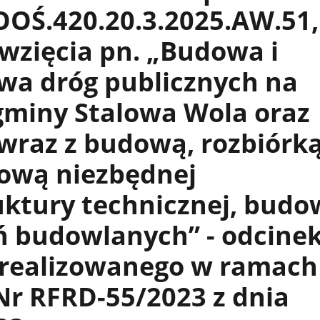
OŚ.420.20.3.2025.AW.51,
wzięcia pn. „Budowa i
wa dróg publicznych na
gminy Stalowa Wola oraz
raz z budową, rozbiórką
ową niezbędnej
uktury technicznej, budow
 budowlanych” - odcinek 
 realizowanego w ramach
r RFRD-55/2023 z dnia