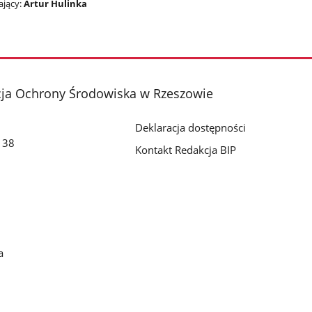
jący:
Artur Hulinka
cja Ochrony Środowiska w Rzeszowie
Deklaracja dostępności
o 38
Kontakt Redakcja BIP
a