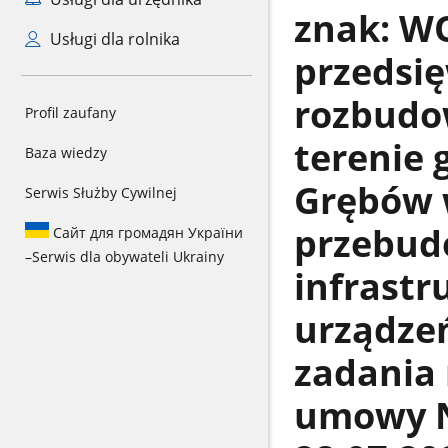
znak: WO
Usługi dla rolnika
przedsię
rozbudo
Profil zaufany
terenie 
Baza wiedzy
Grębów w
Serwis Służby Cywilnej
przebud
Сайт для громадян України
–
Serwis dla obywateli Ukrainy
infrastr
urządzeń
zadania
umowy N