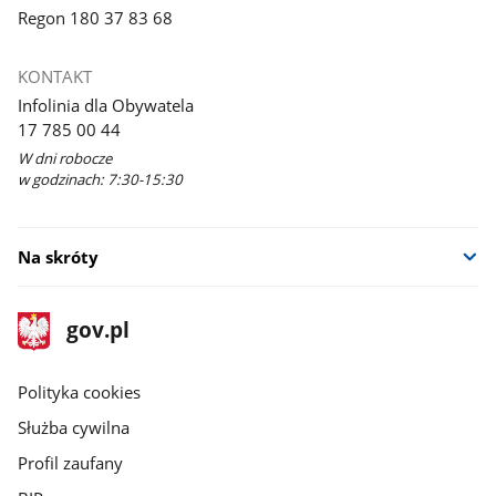
Regon 180 37 83 68
KONTAKT
Infolinia dla Obywatela
17 785 00 44
W dni robocze
w godzinach: 7:30-15:30
Na skróty
stopka
Strona
gov.pl
gov.pl
główna
gov.pl
Polityka cookies
Służba cywilna
Profil zaufany