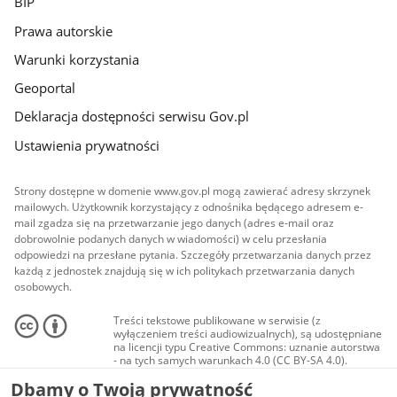
BIP
Prawa autorskie
Warunki korzystania
Geoportal
Deklaracja dostępności serwisu Gov.pl
Ustawienia prywatności
Strony dostępne w domenie www.gov.pl mogą zawierać adresy skrzynek
mailowych. Użytkownik korzystający z odnośnika będącego adresem e-
mail zgadza się na przetwarzanie jego danych (adres e-mail oraz
dobrowolnie podanych danych w wiadomości) w celu przesłania
odpowiedzi na przesłane pytania. Szczegóły przetwarzania danych przez
każdą z jednostek znajdują się w ich politykach przetwarzania danych
osobowych.
Treści tekstowe publikowane w serwisie (z
wyłączeniem treści audiowizualnych), są udostępniane
na licencji typu Creative Commons: uznanie autorstwa
- na tych samych warunkach 4.0 (CC BY-SA 4.0).
Materiały audiowizualne, w tym zdjęcia, materiały
Dbamy o Twoją prywatność
audio i wideo, są udostępniane na licencji typu