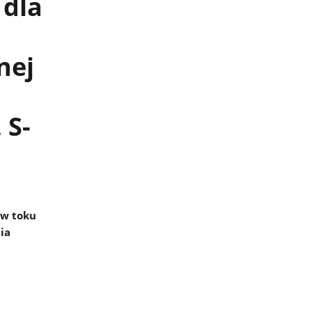
 dla
nej
 S-
 w toku
ia