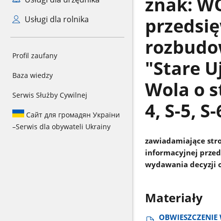
znak: WO
przedsię
Usługi dla rolnika
rozbudo
Profil zaufany
"Stare U
Baza wiedzy
Wola o s
Serwis Służby Cywilnej
4, S-5, S-
Сайт для громадян України
–
Serwis dla obywateli Ukrainy
zawiadamiające stro
informacyjnej przed
wydawania decyzji 
Materiały
OBWIESZCZENIE 