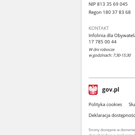
NIP 813 35 69 045
Regon 180 37 83 68
KONTAKT
Infolinia dla Obywatel
17 785 00 44
W dni robocze
w godzinach: 7:30-15:30
stopka
Strona
gov.pl
gov.pl
główna
gov.pl
Polityka cookies
Sł
Deklaracja dostępnośc
Strony dostępne w domenie