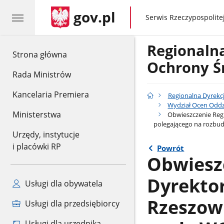
gov.pl
gov.pl
Serwis Rzeczypospolitej
Regionaln
gov.pl
Strona główna
Ochrony Ś
Rada Ministrów
Kancelaria Premiera
Regionalna Dyrekc
Wydział Ocen Oddz
Ministerstwa
Obwieszczenie Regi
polegającego na rozbudow
Urzędy, instytucje
i placówki RP
Powrót
Obwiesz
Dyrekto
Usługi dla obywatela
Rzeszowi
Usługi dla przedsiębiorcy
Usługi dla urzędnika