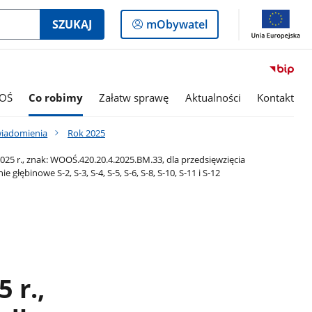
Logowanie
SZUKAJ
mObywatel
do
panelu
OŚ
Co robimy
Załatw sprawę
Aktualności
Kontakt
wiadomienia
Rok 2025
5 r., znak: WOOŚ.420.20.4.2025.BM.33, dla przedsięwzięcia
ębinowe S-2, S-3, S-4, S-5, S-6, S-8, S-10, S-11 i S-12
 r.,