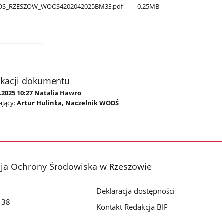
OS​_RZESZOW​_WOOS4202042025BM33.pdf
0.25MB
ikacji dokumentu
.2025 10:27 Natalia Hawro
jący:
Artur Hulinka, Naczelnik WOOŚ
cja Ochrony Środowiska w Rzeszowie
Deklaracja dostępności
o 38
Kontakt Redakcja BIP