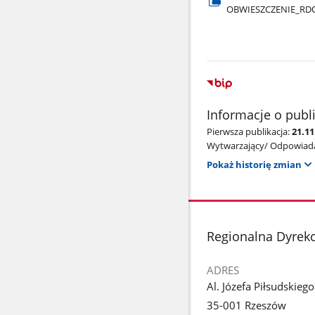
OBWIESZCZENIE​_RD
Informacje o publ
Pierwsza publikacja:
21.11
Wytwarzający/ Odpowiada
Pokaż historię zmian
stopka
Regionalna Dyrek
ADRES
Al. Józefa Piłsudskieg
35-001 Rzeszów