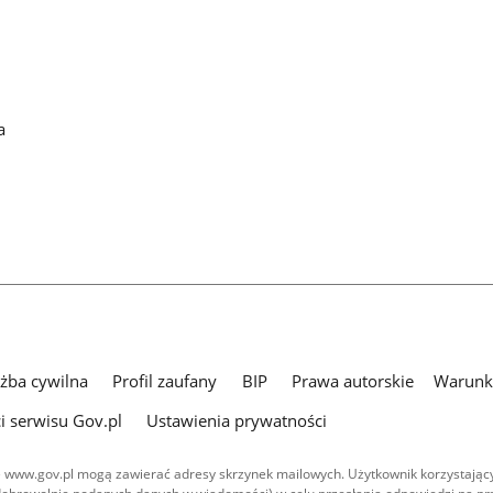
a
użba cywilna
Profil zaufany
BIP
Prawa autorskie
Warunki
i serwisu Gov.pl
Ustawienia prywatności
 www.gov.pl mogą zawierać adresy skrzynek mailowych. Użytkownik korzystający