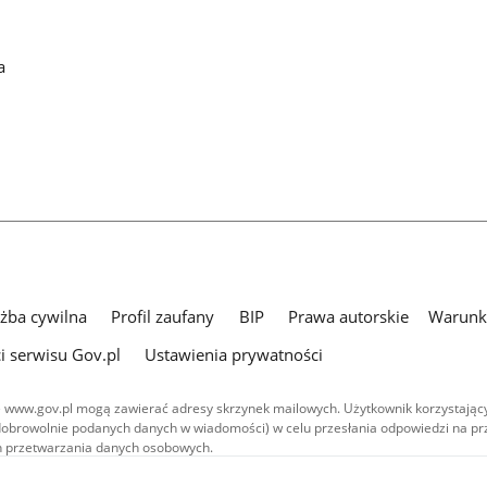
a
użba cywilna
Profil zaufany
BIP
Prawa autorskie
Warunki
i serwisu Gov.pl
Ustawienia prywatności
 www.gov.pl mogą zawierać adresy skrzynek mailowych. Użytkownik korzystający
dobrowolnie podanych danych w wiadomości) w celu przesłania odpowiedzi na prz
ach przetwarzania danych osobowych.