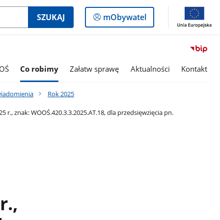
Logowanie
SZUKAJ
mObywatel
do
panelu
OŚ
Co robimy
Załatw sprawę
Aktualności
Kontakt
wiadomienia
Rok 2025
r., znak: WOOŚ.420.3.3.2025.AT.18, dla przedsięwzięcia pn.
r.,