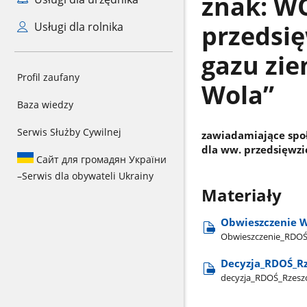
znak: WO
przedsi
Usługi dla rolnika
gazu zi
Profil zaufany
Wola”
Baza wiedzy
Serwis Służby Cywilnej
zawiadamiające spo
dla ww. przedsięwzi
Сайт для громадян України
–
Serwis dla obywateli Ukrainy
Materiały
Obwieszczenie W
Obwieszczenie​_RDO
Decyzja​_RDOŚ​_R
decyzja​_RDOŚ​_Rzes