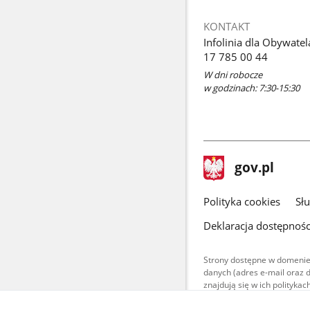
KONTAKT
Infolinia dla Obywatel
17 785 00 44
W dni robocze
w godzinach: 7:30-15:30
stopka
Strona
gov.pl
gov.pl
główna
gov.pl
Polityka cookies
Sł
Deklaracja dostępnośc
Strony dostępne w domenie
danych (adres e-mail oraz 
znajdują się w ich polityk