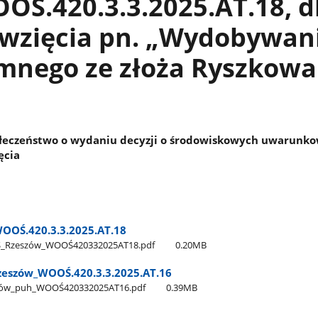
OŚ.420.3.3.2025.AT.18, d
ęwzięcia pn. „Wydobywan
emnego ze złoża Ryszkowa
łeczeństwo o wydaniu decyzji o środowiskowych uwarunk
ęcia
OOŚ.420.3.3.2025.AT.18
Ś​_Rzeszów​_WOOŚ420332025AT18.pdf
0.20MB
zeszów​_WOOŚ.420.3.3.2025.AT.16
zów​_puh​_WOOŚ420332025AT16.pdf
0.39MB