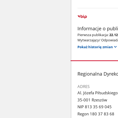
Informacje o publ
Pierwsza publikacja:
22.12
Wytwarzający/ Odpowiada
Pokaż historię zmian
stopka
Regionalna Dyrek
ADRES
Al. Józefa Piłsudskieg
35-001 Rzeszów
NIP 813 35 69 045
Regon 180 37 83 68