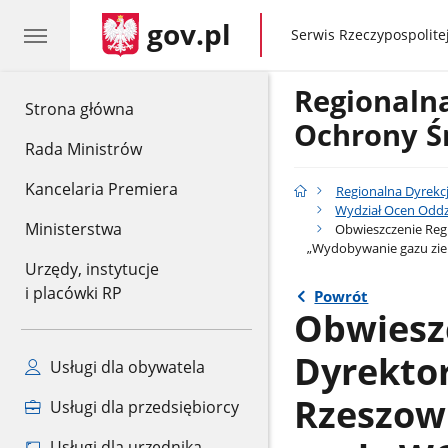
gov.pl
gov.pl
Serwis Rzeczypospolitej
Regionaln
gov.pl
Strona główna
Ochrony Ś
Rada Ministrów
Kancelaria Premiera
Regionalna Dyrekc
Wydział Ocen Oddz
Ministerstwa
Obwieszczenie Regi
„Wydobywanie gazu zie
Urzędy, instytucje
i placówki RP
Powrót
Obwiesz
Dyrekto
Usługi dla obywatela
Rzeszowi
Usługi dla przedsiębiorcy
Usługi dla urzędnika