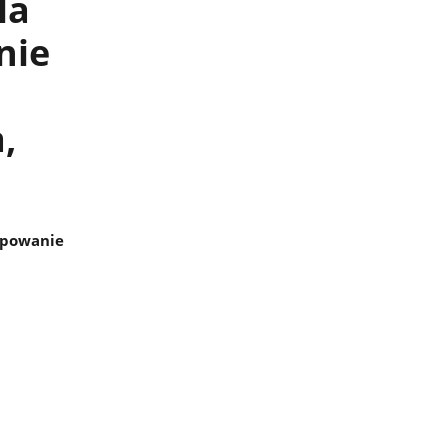
la
nie
,
ępowanie