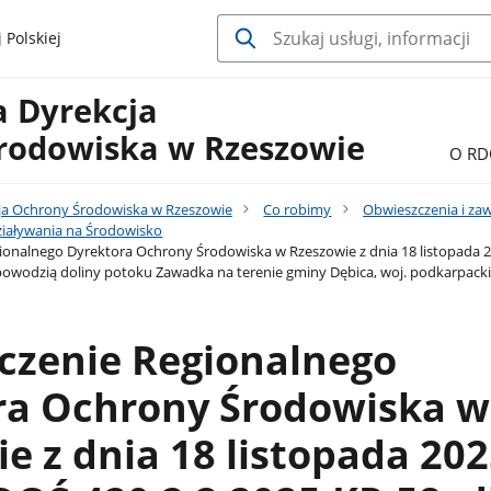
 Polskiej
a Dyrekcja
rodowiska w Rzeszowie
O RD
ja Ochrony Środowiska w Rzeszowie
Co robimy
Obwieszczenia i za
iaływania na Środowisko
onalnego Dyrektora Ochrony Środowiska w Rzeszowie z dnia 18 listopada 202
powodzią doliny potoku Zawadka na terenie gminy Dębica, woj. podkarpacki
czenie Regionalnego
ra Ochrony Środowiska w
e z dnia 18 listopada 2025