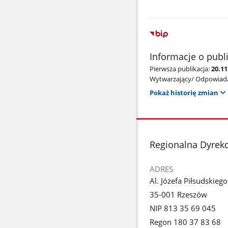
Informacje o publ
Pierwsza publikacja:
20.11
Wytwarzający/ Odpowiada
Pokaż historię zmian
stopka
Regionalna Dyrek
ADRES
Al. Józefa Piłsudskieg
35-001 Rzeszów
NIP 813 35 69 045
Regon 180 37 83 68