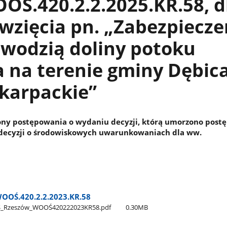
OŚ.420.2.2.2025.KR.58, d
wzięcia pn. „Zabezpiecze
owodzią doliny potoku
 na terenie gminy Dębica
karpackie”
ony postępowania o wydaniu decyzji, którą umorzono post
decyzji o środowiskowych uwarunkowaniach dla ww.
OOŚ.420.2.2.2023.KR.58
Ś​_Rzeszów​_WOOŚ420222023KR58.pdf
0.30MB