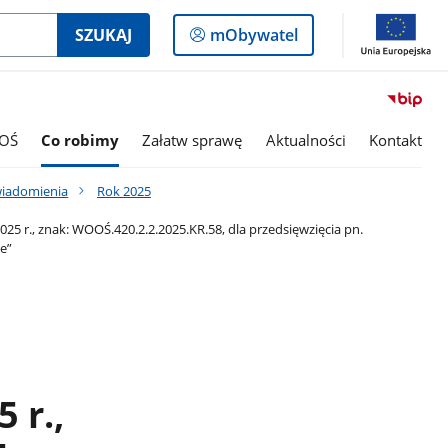
Logowanie
SZUKAJ
mObywatel
do
panelu
OŚ
Co robimy
Załatw sprawę
Aktualności
Kontakt
wiadomienia
Rok 2025
5 r., znak: WOOŚ.420.2.2.2025.KR.58, dla przedsięwzięcia pn.
e”
 r.,