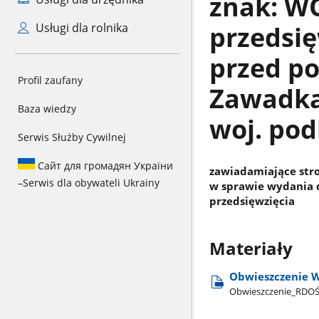
znak: WO
przedsię
Usługi dla rolnika
przed p
Profil zaufany
Zawadka
Baza wiedzy
woj. pod
Serwis Służby Cywilnej
Сайт для громадян України
zawiadamiające str
–
Serwis dla obywateli Ukrainy
w sprawie wydania 
przedsięwzięcia
Materiały
Obwieszczenie W
Obwieszczenie​_RDO