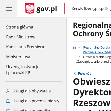
gov.pl
gov.pl
Serwis Rzeczypospolitej
Regionaln
gov.pl
Strona główna
Ochrony Ś
Rada Ministrów
Kancelaria Premiera
Regionalna Dyrekc
Wydział Ocen Oddz
Ministerstwa
Obwieszczenie Regi
„Zabezpieczenie przed 
Urzędy, instytucje
i placówki RP
Powrót
Obwiesz
Dyrekto
Usługi dla obywatela
Rzeszowi
Usługi dla przedsiębiorcy
Usługi dla urzędnika