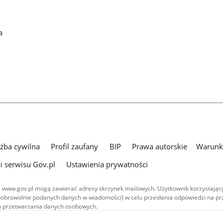
a
użba cywilna
Profil zaufany
BIP
Prawa autorskie
Warunki
i serwisu Gov.pl
Ustawienia prywatności
 www.gov.pl mogą zawierać adresy skrzynek mailowych. Użytkownik korzystający
dobrowolnie podanych danych w wiadomości) w celu przesłania odpowiedzi na prz
ach przetwarzania danych osobowych.