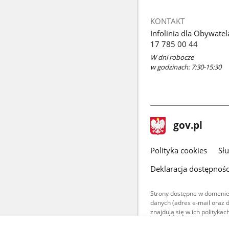
KONTAKT
Infolinia dla Obywatel
17 785 00 44
W dni robocze
w godzinach: 7:30-15:30
stopka
Strona
gov.pl
gov.pl
główna
gov.pl
Polityka cookies
Sł
Deklaracja dostępnośc
Strony dostępne w domenie
danych (adres e-mail oraz 
znajdują się w ich polityk