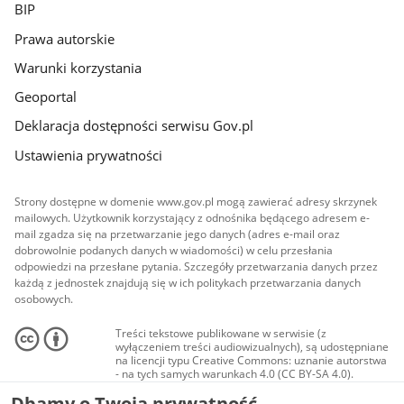
BIP
Prawa autorskie
Warunki korzystania
Geoportal
Deklaracja dostępności serwisu Gov.pl
Ustawienia prywatności
Strony dostępne w domenie www.gov.pl mogą zawierać adresy skrzynek
mailowych. Użytkownik korzystający z odnośnika będącego adresem e-
mail zgadza się na przetwarzanie jego danych (adres e-mail oraz
dobrowolnie podanych danych w wiadomości) w celu przesłania
odpowiedzi na przesłane pytania. Szczegóły przetwarzania danych przez
każdą z jednostek znajdują się w ich politykach przetwarzania danych
osobowych.
Treści tekstowe publikowane w serwisie (z
wyłączeniem treści audiowizualnych), są udostępniane
na licencji typu Creative Commons: uznanie autorstwa
- na tych samych warunkach 4.0 (CC BY-SA 4.0).
Materiały audiowizualne, w tym zdjęcia, materiały
Dbamy o Twoją prywatność
audio i wideo, są udostępniane na licencji typu