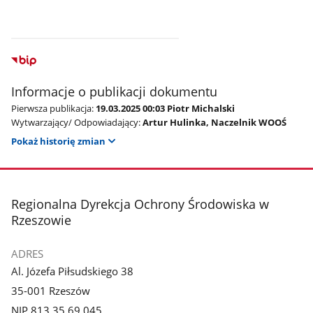
Informacje o publikacji dokumentu
Pierwsza publikacja:
19.03.2025 00:03 Piotr Michalski
Wytwarzający/ Odpowiadający:
Artur Hulinka, Naczelnik WOOŚ
Pokaż historię zmian
stopka
Regionalna Dyrekcja Ochrony Środowiska w
Rzeszowie
ADRES
Al. Józefa Piłsudskiego 38
35-001 Rzeszów
NIP 813 35 69 045