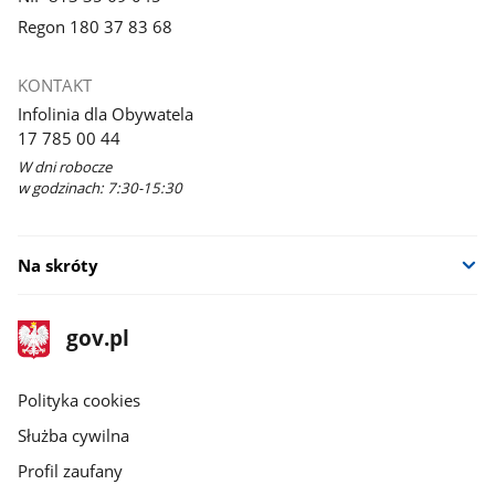
Regon 180 37 83 68
KONTAKT
Infolinia dla Obywatela
17 785 00 44
W dni robocze
w godzinach: 7:30-15:30
Na skróty
stopka
Strona
gov.pl
gov.pl
główna
gov.pl
Polityka cookies
Służba cywilna
Profil zaufany