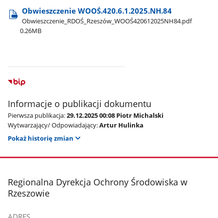
Obwieszczenie WOOŚ.420.6.1.2025.NH.84
Obwieszczenie​_RDOŚ​_Rzeszów​_WOOŚ420612025NH84.pdf
0.26MB
Informacje o publikacji dokumentu
Pierwsza publikacja:
29.12.2025 00:08 Piotr Michalski
Wytwarzający/ Odpowiadający:
Artur Hulinka
Pokaż historię zmian
stopka
Regionalna Dyrekcja Ochrony Środowiska w
Rzeszowie
ADRES