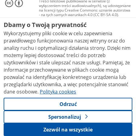
Treści tekstowe publikowane w serwisie (z
wyłączeniem treści audiowizualnych), są udostępniane
na licencji typu Creative Commons: uznanie autorstwa
- na tych samych warunkach 4.0 (CC BY-SA 4.0).
Materiały audiowizualne, w tym zdjęcia, materiały
Dbamy o Twoją prywatność
audio i wideo, są udostępniane na licencji typu
Creative Commons: uznanie autorstwa użycie
Wykorzystujemy pliki cookie w celu zapewnienia
niekomercyjne - bez utworów zależnych 4.0 (CC BY-
NC-ND 4.0), o ile nie jest to stwierdzone inaczej.
prawidłowego funkcjonowania naszej witryny oraz do
analizy ruchu i optymalizacji działania strony. Dzięki nim
możemy lepiej dostosować treści do potrzeb
użytkowników i stale ulepszać nasze usługi. Pamiętaj, że
informacje przechowywane w plikach cookie mogą
pozwalać na identyfikację konkretnego urządzenia lub
przeglądarki użytkownika, a więc potencjalnie stanowić
dane osobowe.
Polityka cookies
Odrzuć
Spersonalizuj
Zezwól na wszystkie