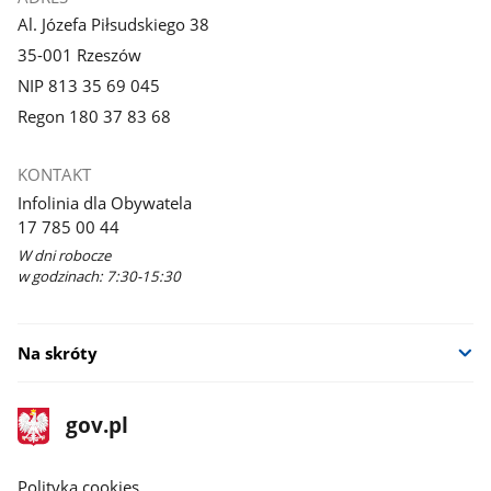
Al. Józefa Piłsudskiego 38
35-001 Rzeszów
NIP 813 35 69 045
Regon 180 37 83 68
KONTAKT
Infolinia dla Obywatela
17 785 00 44
W dni robocze
w godzinach: 7:30-15:30
Na skróty
stopka
Strona
gov.pl
gov.pl
główna
gov.pl
Polityka cookies