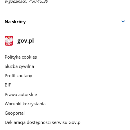
w godzinach: 7:30-15:30
Na skróty
stopka
Strona
gov.pl
gov.pl
główna
gov.pl
Polityka cookies
Służba cywilna
Profil zaufany
BIP
Prawa autorskie
Warunki korzystania
Geoportal
Deklaracja dostępności serwisu Gov.pl