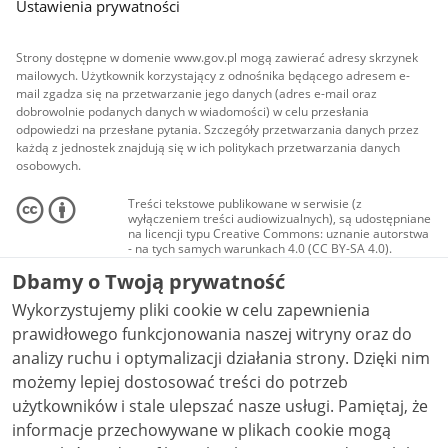
Ustawienia prywatności
Strony dostępne w domenie www.gov.pl mogą zawierać adresy skrzynek
mailowych. Użytkownik korzystający z odnośnika będącego adresem e-
mail zgadza się na przetwarzanie jego danych (adres e-mail oraz
dobrowolnie podanych danych w wiadomości) w celu przesłania
odpowiedzi na przesłane pytania. Szczegóły przetwarzania danych przez
każdą z jednostek znajdują się w ich politykach przetwarzania danych
osobowych.
Treści tekstowe publikowane w serwisie (z
wyłączeniem treści audiowizualnych), są udostępniane
na licencji typu Creative Commons: uznanie autorstwa
- na tych samych warunkach 4.0 (CC BY-SA 4.0).
Materiały audiowizualne, w tym zdjęcia, materiały
Dbamy o Twoją prywatność
audio i wideo, są udostępniane na licencji typu
Creative Commons: uznanie autorstwa użycie
Wykorzystujemy pliki cookie w celu zapewnienia
niekomercyjne - bez utworów zależnych 4.0 (CC BY-
NC-ND 4.0), o ile nie jest to stwierdzone inaczej.
prawidłowego funkcjonowania naszej witryny oraz do
analizy ruchu i optymalizacji działania strony. Dzięki nim
możemy lepiej dostosować treści do potrzeb
użytkowników i stale ulepszać nasze usługi. Pamiętaj, że
informacje przechowywane w plikach cookie mogą