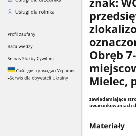
znak: WO
przedsię
Usługi dla rolnika
zlokaliz
Profil zaufany
oznaczon
Baza wiedzy
Obręb 7
Serwis Służby Cywilnej
miejscow
Сайт для громадян України
Mielec, 
–
Serwis dla obywateli Ukrainy
zawiadamiające str
uwarunkowaniach dl
Materiały