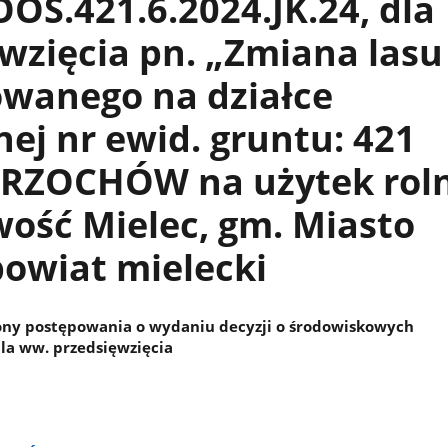
OŚ.421.6.2024.JK.24, dla
wzięcia pn. „Zmiana lasu
owanego na działce
ej nr ewid. gruntu: 421
-RZOCHÓW na użytek roln
ość Mielec, gm. Miasto
powiat mielecki
ony postępowania o wydaniu decyzji o środowiskowych
a ww. przedsięwzięcia