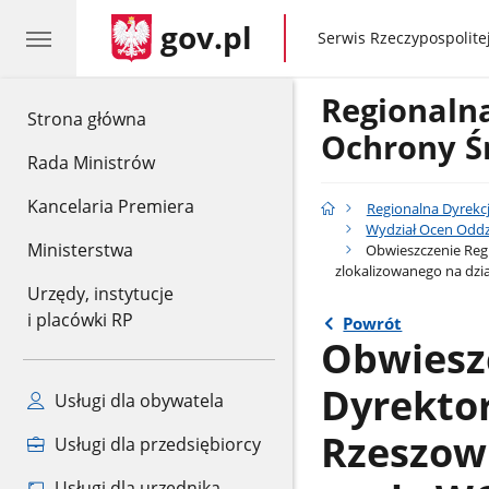
gov.pl
gov.pl
Serwis Rzeczypospolitej
Regionaln
gov.pl
Strona główna
Ochrony Ś
Rada Ministrów
Kancelaria Premiera
Regionalna Dyrekc
Wydział Ocen Oddz
Ministerstwa
Obwieszczenie Regi
zlokalizowanego na dzi
Urzędy, instytucje
i placówki RP
Powrót
Obwiesz
Dyrekto
Usługi dla obywatela
Rzeszowi
Usługi dla przedsiębiorcy
Usługi dla urzędnika