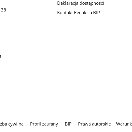
Deklaracja dostępności
o 38
Kontakt Redakcja BIP
a
użba cywilna
Profil zaufany
BIP
Prawa autorskie
Warunki