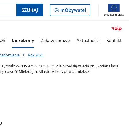
Logowanie
SZUKAJ
mObywatel
do
panelu
OŚ
Co robimy
Załatw sprawę
Aktualności
Kontakt
wiadomienia
Rok 2025
., znak: WOOŚ.421.6.2024.JK.24, dla przedsięwzięcia pn. „Zmiana lasu
ejscowość Mielec, gm. Miasto Mielec, powiat mielecki
,