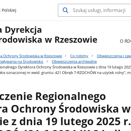
 Polskiej
a Dyrekcja
rodowiska w Rzeszowie
O RD
ja Ochrony Środowiska w Rzeszowie
Co robimy
Obwieszczenia i za
iaływania na Środowisko
Obwieszczenia archiwalne
onalnego Dyrektora Ochrony Środowiska w Rzeszowie z dnia 19 lutego 2025 r
ałce oznaczonej nr ewid. gruntu: 421 Obręb 7-RZOCHÓW na użytek rolny”, mi
czenie Regionalnego
ra Ochrony Środowiska w
e z dnia 19 lutego 2025 r.