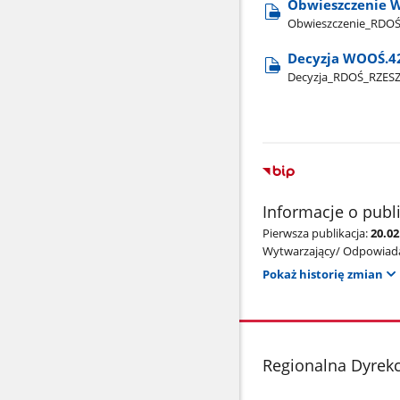
Obwieszczenie W
Obwieszczenie​_RDO
Decyzja WOOŚ.42
Decyzja​_RDOŚ​_RZE
Informacje o publ
Pierwsza publikacja:
20.02
Wytwarzający/ Odpowiada
Pokaż historię zmian
stopka
Regionalna Dyrek