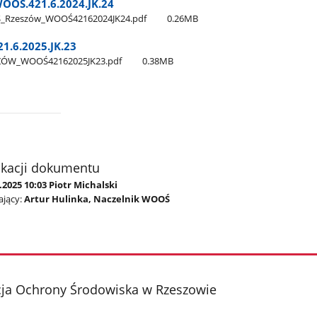
OOŚ.421.6.2024.JK.24
Ś​_Rzeszów​_WOOŚ42162024JK24.pdf
0.26MB
1.6.2025.JK.23
SZÓW​_WOOŚ42162025JK23.pdf
0.38MB
ikacji dokumentu
.2025 10:03 Piotr Michalski
jący:
Artur Hulinka, Naczelnik WOOŚ
cja Ochrony Środowiska w Rzeszowie