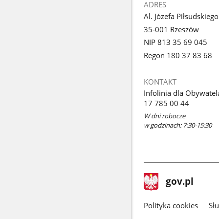
ADRES
Al. Józefa Piłsudskieg
35-001 Rzeszów
NIP 813 35 69 045
Regon 180 37 83 68
KONTAKT
Infolinia dla Obywatel
17 785 00 44
W dni robocze
w godzinach: 7:30-15:30
stopka
Strona
gov.pl
gov.pl
główna
gov.pl
Polityka cookies
Sł