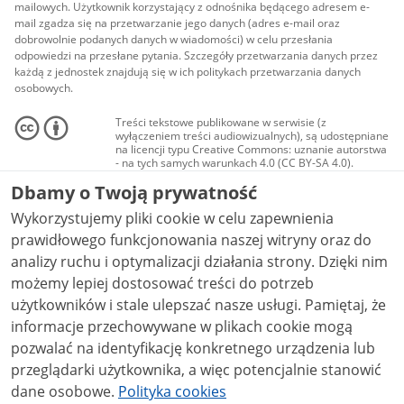
mailowych. Użytkownik korzystający z odnośnika będącego adresem e-
mail zgadza się na przetwarzanie jego danych (adres e-mail oraz
dobrowolnie podanych danych w wiadomości) w celu przesłania
odpowiedzi na przesłane pytania. Szczegóły przetwarzania danych przez
każdą z jednostek znajdują się w ich politykach przetwarzania danych
osobowych.
Treści tekstowe publikowane w serwisie (z
wyłączeniem treści audiowizualnych), są udostępniane
na licencji typu Creative Commons: uznanie autorstwa
- na tych samych warunkach 4.0 (CC BY-SA 4.0).
Materiały audiowizualne, w tym zdjęcia, materiały
Dbamy o Twoją prywatność
audio i wideo, są udostępniane na licencji typu
Creative Commons: uznanie autorstwa użycie
Wykorzystujemy pliki cookie w celu zapewnienia
niekomercyjne - bez utworów zależnych 4.0 (CC BY-
NC-ND 4.0), o ile nie jest to stwierdzone inaczej.
prawidłowego funkcjonowania naszej witryny oraz do
analizy ruchu i optymalizacji działania strony. Dzięki nim
możemy lepiej dostosować treści do potrzeb
użytkowników i stale ulepszać nasze usługi. Pamiętaj, że
informacje przechowywane w plikach cookie mogą
pozwalać na identyfikację konkretnego urządzenia lub
przeglądarki użytkownika, a więc potencjalnie stanowić
dane osobowe.
Polityka cookies