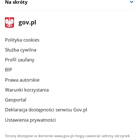
Na skróty
stopka
Strona
gov.pl
gov.pl
główna
gov.pl
Polityka cookies
Służba cywilna
Profil zaufany
BIP
Prawa autorskie
Warunki korzystania
Geoportal
Deklaracja dostępności serwisu Gov.pl
Ustawienia prywatności
Strony dostępne w domenie www.gov.pl mogą zawierać adresy skrzynek