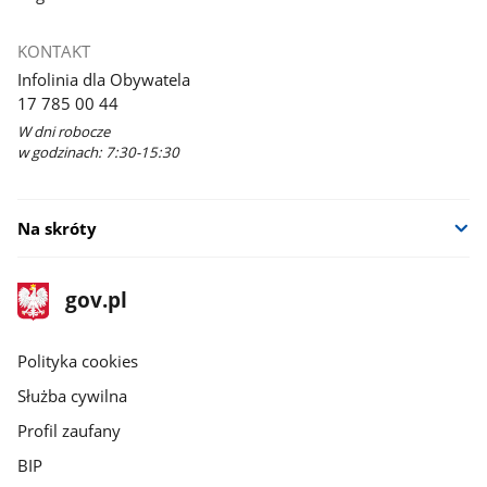
KONTAKT
Infolinia dla Obywatela
17 785 00 44
W dni robocze
w godzinach: 7:30-15:30
Na skróty
stopka
Strona
gov.pl
gov.pl
główna
gov.pl
Polityka cookies
Służba cywilna
Profil zaufany
BIP