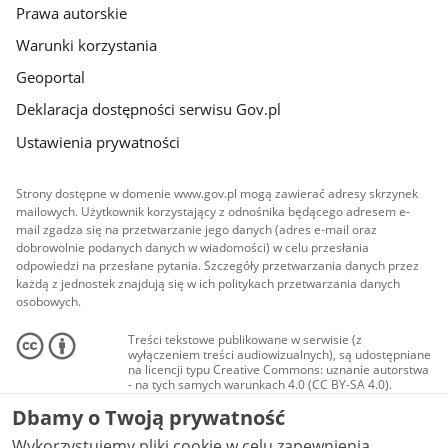
Prawa autorskie
Warunki korzystania
Geoportal
Deklaracja dostępności serwisu Gov.pl
Ustawienia prywatności
Strony dostępne w domenie www.gov.pl mogą zawierać adresy skrzynek
mailowych. Użytkownik korzystający z odnośnika będącego adresem e-
mail zgadza się na przetwarzanie jego danych (adres e-mail oraz
dobrowolnie podanych danych w wiadomości) w celu przesłania
odpowiedzi na przesłane pytania. Szczegóły przetwarzania danych przez
każdą z jednostek znajdują się w ich politykach przetwarzania danych
osobowych.
Treści tekstowe publikowane w serwisie (z
wyłączeniem treści audiowizualnych), są udostępniane
na licencji typu Creative Commons: uznanie autorstwa
- na tych samych warunkach 4.0 (CC BY-SA 4.0).
Materiały audiowizualne, w tym zdjęcia, materiały
Dbamy o Twoją prywatność
audio i wideo, są udostępniane na licencji typu
Creative Commons: uznanie autorstwa użycie
Wykorzystujemy pliki cookie w celu zapewnienia
niekomercyjne - bez utworów zależnych 4.0 (CC BY-