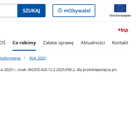
Logowanie
SZUKAJ
mObywatel
do
panelu
OŚ
Co robimy
Załatw sprawę
Aktualności
Kontakt
wiadomienia
Rok 2025
2025 r., znak: WOOŚ.420.12.2.2025.PW.2, dla przedsięwzięcia pn.