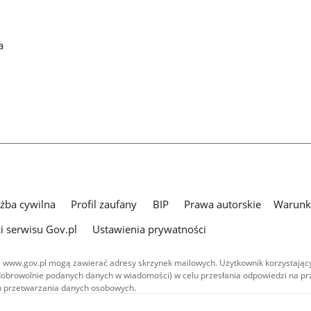
a
użba cywilna
Profil zaufany
BIP
Prawa autorskie
Warunki
i serwisu Gov.pl
Ustawienia prywatności
 www.gov.pl mogą zawierać adresy skrzynek mailowych. Użytkownik korzystający
dobrowolnie podanych danych w wiadomości) w celu przesłania odpowiedzi na prz
ach przetwarzania danych osobowych.