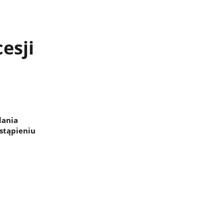
esji
dania
stąpieniu