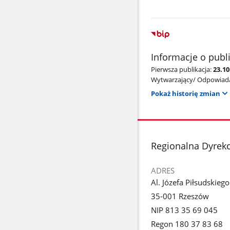
Informacje o publ
Pierwsza publikacja:
23.10
Wytwarzający/ Odpowiada
Pokaż historię zmian
stopka
Regionalna Dyrek
ADRES
Al. Józefa Piłsudskieg
35-001 Rzeszów
NIP 813 35 69 045
Regon 180 37 83 68