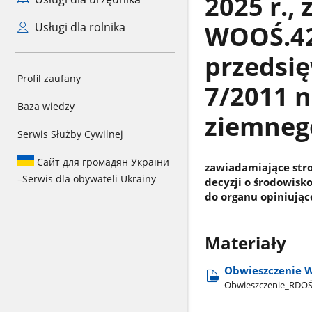
2025 r., 
WOOŚ.420
Usługi dla rolnika
przedsię
Profil zaufany
7/2011 
Baza wiedzy
ziemnego
Serwis Służby Cywilnej
Сайт для громадян України
zawiadamiające str
–
Serwis dla obywateli Ukrainy
decyzji o środowis
do organu opiniując
Materiały
Obwieszczenie W
Obwieszczenie​_RDO