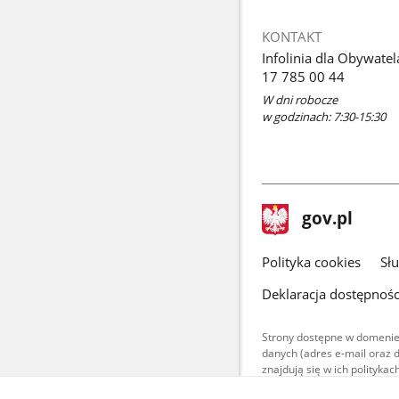
KONTAKT
Infolinia dla Obywatel
17 785 00 44
W dni robocze
w godzinach: 7:30-15:30
stopka
Strona
gov.pl
gov.pl
główna
gov.pl
Polityka cookies
Sł
Deklaracja dostępnośc
Strony dostępne w domenie
danych (adres e-mail oraz 
znajdują się w ich polityk