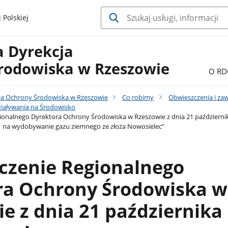
 Polskiej
a Dyrekcja
rodowiska w Rzeszowie
O RD
ja Ochrony Środowiska w Rzeszowie
Co robimy
Obwieszczenia i za
iaływania na Środowisko
onalnego Dyrektora Ochrony Środowiska w Rzeszowie z dnia 21 października 
1 na wydobywanie gazu ziemnego ze złoża Nowosielec”
czenie Regionalnego
ra Ochrony Środowiska w
e z dnia 21 października