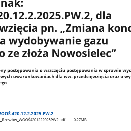
znak:
.12.2.2025.PW.2, dla
wzięcia pn. „Zmiana konc
na wydobywanie gazu
 ze złoża Nowosielec”
ony postępowania o wszczęciu postępowania w sprawie wy
kowych uwarunkowaniach dla ww. przedsięwzięcia oraz o wy
ego
OOŚ.420.12.2.2025.PW.2
Ś​_Rzeszów​_WOOŚ4201222025PW2.pdf
0.27MB