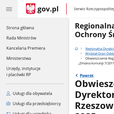
gov.pl
gov.pl
Serwis Rzeczypospolitej
Regionaln
gov.pl
Strona główna
Ochrony Ś
Rada Ministrów
Kancelaria Premiera
Regionalna Dyrekc
Wydział Ocen Oddz
Ministerstwa
Obwieszczenie Regi
„Zmiana koncesji 7/201
Urzędy, instytucje
i placówki RP
Powrót
Obwiesz
Dyrekto
Usługi dla obywatela
Rzeszowi
Usługi dla przedsiębiorcy
Usługi dla urzędnika