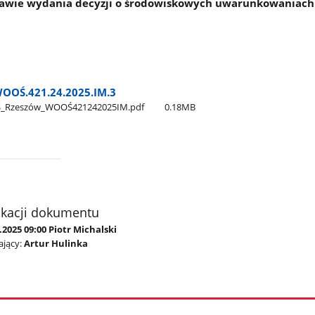
awie wydania decyzji o środowiskowych uwarunkowaniach
OOŚ.421.24.2025.IM.3
S​_Rzeszów​_WOOŚ421242025IM.pdf
0.18MB
ikacji dokumentu
.2025 09:00 Piotr Michalski
jący:
Artur Hulinka