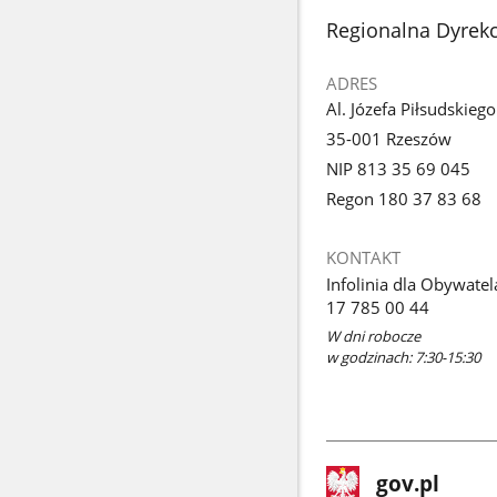
stopka
Regionalna Dyrek
ADRES
Al. Józefa Piłsudskieg
35-001 Rzeszów
NIP 813 35 69 045
Regon 180 37 83 68
KONTAKT
Infolinia dla Obywatel
17 785 00 44
W dni robocze
w godzinach: 7:30-15:30
stopka
Strona
gov.pl
gov.pl