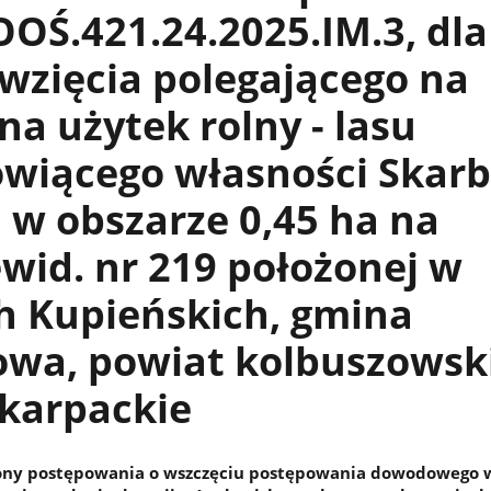
OŚ.421.24.2025.IM.3, dla
wzięcia polegającego na
na użytek rolny - lasu
owiącego własności Skar
w obszarze 0,45 ha na
ewid. nr 219 położonej w
h Kupieńskich, gmina
owa, powiat kolbuszowski
dkarpackie
ony postępowania o wszczęciu postępowania dowodowego 