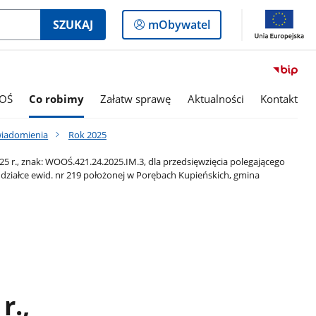
Logowanie
SZUKAJ
mObywatel
do
panelu
OŚ
Co robimy
Załatw sprawę
Aktualności
Kontakt
wiadomienia
Rok 2025
 r., znak: WOOŚ.421.24.2025.IM.3, dla przedsięwzięcia polegającego
 działce ewid. nr 219 położonej w Porębach Kupieńskich, gmina
r.,