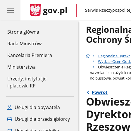
gov.pl
gov.pl
Serwis Rzeczypospolitej
Regionaln
gov.pl
Strona główna
Ochrony Ś
Rada Ministrów
Kancelaria Premiera
Regionalna Dyrekc
Wydział Ocen Oddz
Ministerstwa
Obwieszczenie Regi
na zmianie na użytek ro
Kolbuszowa, powiat kol
Urzędy, instytucje
i placówki RP
Powrót
Obwiesz
Usługi dla obywatela
Dyrekto
Usługi dla przedsiębiorcy
Rzeszowi
Usługi dla urzędnika