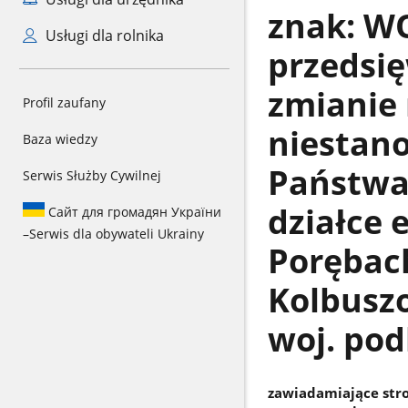
znak: WO
Usługi dla rolnika
przedsię
zmianie 
Profil zaufany
niestan
Baza wiedzy
Państwa 
Serwis Służby Cywilnej
działce 
Сайт для громадян України
–
Serwis dla obywateli Ukrainy
Porębac
Kolbusz
woj. po
zawiadamiające str