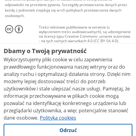
odpowiedzi na przesłane pytania. Szczegóły przetwarzania danych przez
każdą z jednostek znajdują się w ich politykach przetwarzania danych
osobowych.
Treści tekstowe publikowane w serwisie (z
wyłączeniem treści audiowizualnych), są udostępniane
na licencji typu Creative Commons: uznanie autorstwa
- na tych samych warunkach 4.0 (CC BY-SA 4.0).
Materiały audiowizualne, w tym zdjęcia, materiały
Dbamy o Twoją prywatność
audio i wideo, są udostępniane na licencji typu
Creative Commons: uznanie autorstwa użycie
Wykorzystujemy pliki cookie w celu zapewnienia
niekomercyjne - bez utworów zależnych 4.0 (CC BY-
NC-ND 4.0), o ile nie jest to stwierdzone inaczej.
prawidłowego funkcjonowania naszej witryny oraz do
analizy ruchu i optymalizacji działania strony. Dzięki nim
możemy lepiej dostosować treści do potrzeb
użytkowników i stale ulepszać nasze usługi. Pamiętaj, że
informacje przechowywane w plikach cookie mogą
pozwalać na identyfikację konkretnego urządzenia lub
przeglądarki użytkownika, a więc potencjalnie stanowić
dane osobowe.
Polityka cookies
Odrzuć