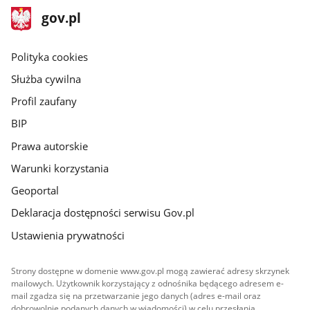
stopka
Strona
gov.pl
gov.pl
główna
gov.pl
Polityka cookies
Służba cywilna
Profil zaufany
BIP
Prawa autorskie
Warunki korzystania
Geoportal
Deklaracja dostępności serwisu Gov.pl
Ustawienia prywatności
Strony dostępne w domenie www.gov.pl mogą zawierać adresy skrzynek
mailowych. Użytkownik korzystający z odnośnika będącego adresem e-
mail zgadza się na przetwarzanie jego danych (adres e-mail oraz
dobrowolnie podanych danych w wiadomości) w celu przesłania