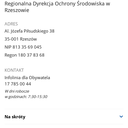
stopka
Regionalna Dyrekcja Ochrony Środowiska w
Rzeszowie
ADRES
Al. Józefa Piłsudskiego 38
35-001 Rzeszów
NIP 813 35 69 045
Regon 180 37 83 68
KONTAKT
Infolinia dla Obywatela
17 785 00 44
W dni robocze
w godzinach: 7:30-15:30
Na skróty