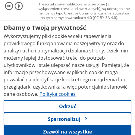
Treści tekstowe publikowane w serwisie (z
wyłączeniem treści audiowizualnych), są udostępniane
na licencji typu Creative Commons: uznanie autorstwa
- na tych samych warunkach 4.0 (CC BY-SA 4.0).
Materiały audiowizualne, w tym zdjęcia, materiały
Dbamy o Twoją prywatność
audio i wideo, są udostępniane na licencji typu
Creative Commons: uznanie autorstwa użycie
Wykorzystujemy pliki cookie w celu zapewnienia
niekomercyjne - bez utworów zależnych 4.0 (CC BY-
NC-ND 4.0), o ile nie jest to stwierdzone inaczej.
prawidłowego funkcjonowania naszej witryny oraz do
analizy ruchu i optymalizacji działania strony. Dzięki nim
możemy lepiej dostosować treści do potrzeb
użytkowników i stale ulepszać nasze usługi. Pamiętaj, że
informacje przechowywane w plikach cookie mogą
pozwalać na identyfikację konkretnego urządzenia lub
przeglądarki użytkownika, a więc potencjalnie stanowić
dane osobowe.
Polityka cookies
Odrzuć
Spersonalizuj
Zezwól na wszystkie