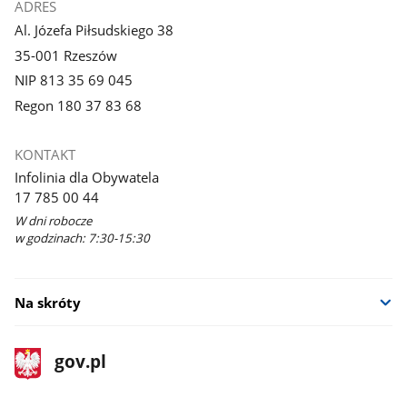
ADRES
Al. Józefa Piłsudskiego 38
35-001 Rzeszów
NIP 813 35 69 045
Regon 180 37 83 68
KONTAKT
Infolinia dla Obywatela
17 785 00 44
W dni robocze
w godzinach: 7:30-15:30
Na skróty
stopka
Strona
gov.pl
gov.pl
główna