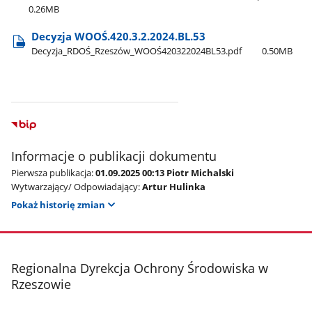
0.26MB
Decyzja WOOŚ.420.3.2.2024.BL.53
Decyzja​_RDOŚ​_Rzeszów​_WOOŚ420322024BL53.pdf
0.50MB
Informacje o publikacji dokumentu
Pierwsza publikacja:
01.09.2025 00:13 Piotr Michalski
Wytwarzający/ Odpowiadający:
Artur Hulinka
Pokaż historię zmian
stopka
Regionalna Dyrekcja Ochrony Środowiska w
Rzeszowie