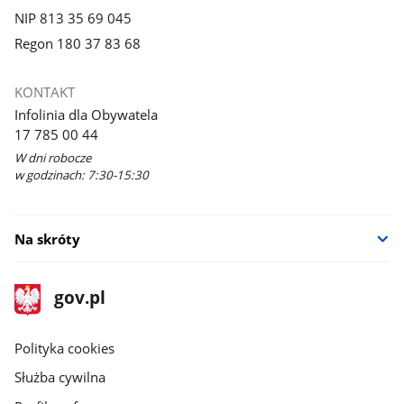
NIP 813 35 69 045
Regon 180 37 83 68
KONTAKT
Infolinia dla Obywatela
17 785 00 44
W dni robocze
w godzinach: 7:30-15:30
Na skróty
stopka
Strona
gov.pl
gov.pl
główna
gov.pl
Polityka cookies
Służba cywilna