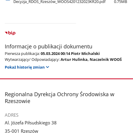
Decyzja​_RDOŚ​_Rzeszów​_WOOŚ4201232023KR20.pdf
0.75MB
Informacje o publikacji dokumentu
Pierwsza publikacja:
05.03.2024 00:14 Piotr Michalski
Wytwarzający/ Odpowiadający:
Artur Hulinka, Naczelnik WOOŚ
Pokaż historię zmian
stopka
Regionalna Dyrekcja Ochrony Środowiska w
Rzeszowie
ADRES
Al. Józefa Piłsudskiego 38
35-001 Rzeszów