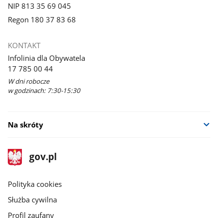
NIP 813 35 69 045
Regon 180 37 83 68
KONTAKT
Infolinia dla Obywatela
17 785 00 44
W dni robocze
w godzinach: 7:30-15:30
Na skróty
stopka
Strona
gov.pl
gov.pl
główna
gov.pl
Polityka cookies
Służba cywilna
Profil zaufany