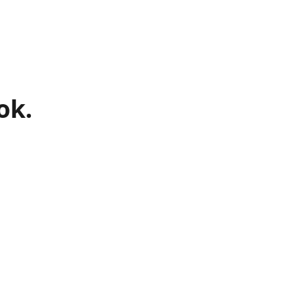
a
u
ok.