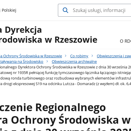
 Polskiej
a Dyrekcja
rodowiska w Rzeszowie
O RD
ja Ochrony Środowiska w Rzeszowie
Co robimy
Obwieszczenia i za
iaływania na Środowisko
Obwieszczenia archiwalne
onalnego Dyrektora Ochrony Środowiska w Rzeszowie z dnia 30 września 2025
towej nr 1935R pełniącej funkcję tymczasowego łącznika łączącego istnieją
 budową ronda turbinowego oraz rozbudowa wybranych elementów infrastru
 drogi ekspresowej S19 na odcinku Lutcza - Domaradz (z węzłem) dł. ok. 6,
czenie Regionalnego
ra Ochrony Środowiska w