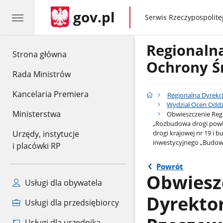
gov.pl
gov.pl
Serwis Rzeczypospolitej
Regionaln
gov.pl
Strona główna
Ochrony Ś
Rada Ministrów
Kancelaria Premiera
Regionalna Dyrekc
Wydział Ocen Oddz
Ministerstwa
Obwieszczenie Regi
„Rozbudowa drogi powia
drogi krajowej nr 19 i
Urzędy, instytucje
inwestycyjnego „Budowa
i placówki RP
Powrót
Obwiesz
Usługi dla obywatela
Dyrekto
Usługi dla przedsiębiorcy
Usługi dla urzędnika