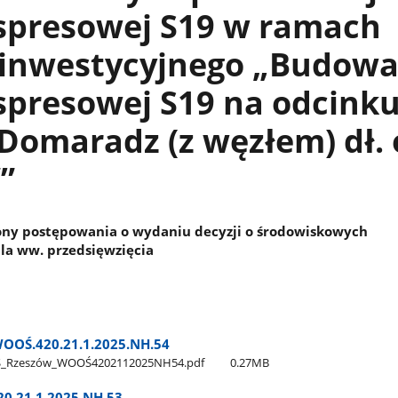
kspresowej S19 w ramach
 inwestycyjnego „Budow
spresowej S19 na odcink
 Domaradz (z węzłem) dł. 
”
ony postępowania o wydaniu decyzji o środowiskowych
a ww. przedsięwzięcia
OOŚ.420.21.1.2025.NH.54
Ś​_Rzeszów​_WOOŚ4202112025NH54.pdf
0.27MB
0.21.1.2025.NH.53