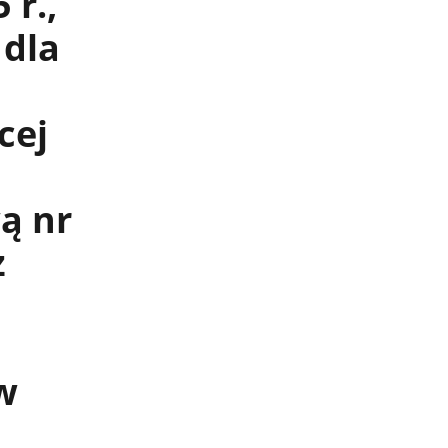
 r.,
 dla
cej
ą nr
z
w