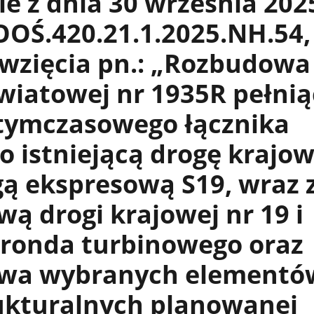
e z dnia 30 września 2025
OŚ.420.21.1.2025.NH.54,
ęwzięcia pn.: „Rozbudowa
wiatowej nr 1935R pełnią
 tymczasowego łącznika
o istniejącą drogę krajow
gą ekspresową S19, wraz 
ą drogi krajowej nr 19 i
ronda turbinowego oraz
wa wybranych elementó
rukturalnych planowanej