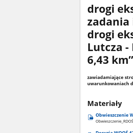
drogi e
zadania
drogi ek
Lutcza -
6,43 km”
zawiadamiające str
uwarunkowaniach dl
Materiały
Obwieszczenie W
Obwieszczenie​_RDO
Decyzja WOOŚ.42