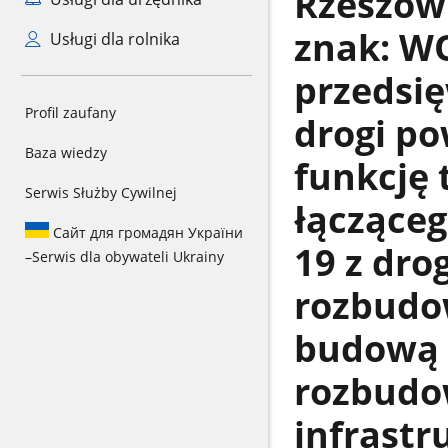
Rzeszowi
znak: WO
Usługi dla rolnika
przedsi
Profil zaufany
drogi po
Baza wiedzy
funkcję
Serwis Służby Cywilnej
łącząceg
Сайт для громадян України
19 z dro
–
Serwis dla obywateli Ukrainy
rozbudow
budową 
rozbudo
infrast