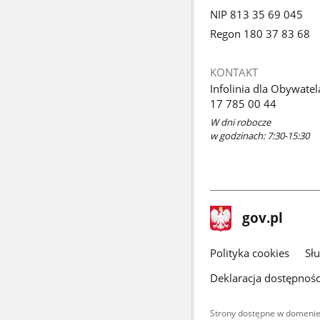
NIP 813 35 69 045
Regon 180 37 83 68
KONTAKT
Infolinia dla Obywatel
17 785 00 44
W dni robocze
w godzinach: 7:30-15:30
stopka
Strona
gov.pl
gov.pl
główna
gov.pl
Polityka cookies
Sł
Deklaracja dostępnośc
Strony dostępne w domenie