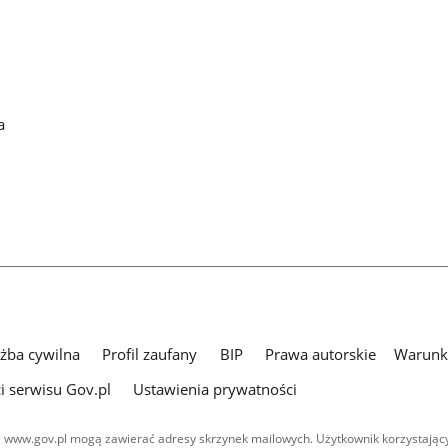
a
użba cywilna
Profil zaufany
BIP
Prawa autorskie
Warunki
i serwisu Gov.pl
Ustawienia prywatności
 www.gov.pl mogą zawierać adresy skrzynek mailowych. Użytkownik korzystający