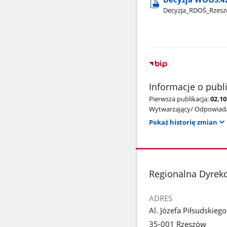
Decyzja​_RDOŚ​_Rze
Informacje o publ
Pierwsza publikacja:
02.10
Wytwarzający/ Odpowiada
Pokaż historię zmian
stopka
Regionalna Dyrek
ADRES
Al. Józefa Piłsudskieg
35-001 Rzeszów