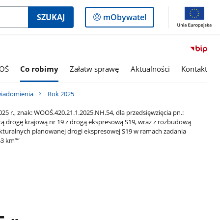
Logowanie
SZUKAJ
mObywatel
do
panelu
OŚ
Co robimy
Załatw sprawę
Aktualności
Kontakt
wiadomienia
Rok 2025
 r., znak: WOOŚ.420.21.1.2025.NH.54, dla przedsięwzięcia pn.:
cą drogę krajową nr 19 z drogą ekspresową S19, wraz z rozbudową
kturalnych planowanej drogi ekspresowej S19 w ramach zadania
43 km””