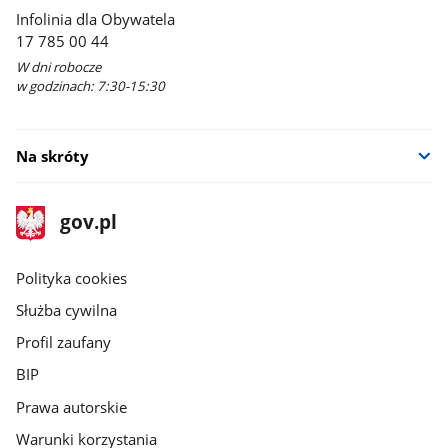
Infolinia dla Obywatela
17 785 00 44
W dni robocze
w godzinach: 7:30-15:30
Na skróty
stopka
Strona
gov.pl
gov.pl
główna
gov.pl
Polityka cookies
Służba cywilna
Profil zaufany
BIP
Prawa autorskie
Warunki korzystania