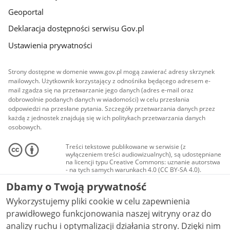
Geoportal
Deklaracja dostępności serwisu Gov.pl
Ustawienia prywatności
Strony dostępne w domenie www.gov.pl mogą zawierać adresy skrzynek
mailowych. Użytkownik korzystający z odnośnika będącego adresem e-
mail zgadza się na przetwarzanie jego danych (adres e-mail oraz
dobrowolnie podanych danych w wiadomości) w celu przesłania
odpowiedzi na przesłane pytania. Szczegóły przetwarzania danych przez
każdą z jednostek znajdują się w ich politykach przetwarzania danych
osobowych.
Treści tekstowe publikowane w serwisie (z
wyłączeniem treści audiowizualnych), są udostępniane
na licencji typu Creative Commons: uznanie autorstwa
- na tych samych warunkach 4.0 (CC BY-SA 4.0).
Materiały audiowizualne, w tym zdjęcia, materiały
Dbamy o Twoją prywatność
audio i wideo, są udostępniane na licencji typu
Creative Commons: uznanie autorstwa użycie
Wykorzystujemy pliki cookie w celu zapewnienia
niekomercyjne - bez utworów zależnych 4.0 (CC BY-
NC-ND 4.0), o ile nie jest to stwierdzone inaczej.
prawidłowego funkcjonowania naszej witryny oraz do
analizy ruchu i optymalizacji działania strony. Dzięki nim