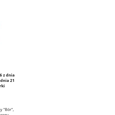
6 z dnia
 dnia 21
rki
y "Bór",
hrony -