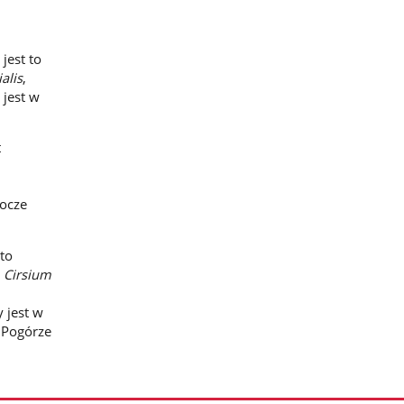
jest to
ialis
,
 jest w
t
ocze
to
o
Cirsium
 jest w
 Pogórze