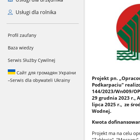
Usługi dla rolnika
Profil zaufany
Baza wiedzy
Serwis Służby Cywilnej
Сайт для громадян України
Projekt pn. „Oprac
–
Serwis dla obywateli Ukrainy
Podkarpaciu" reali
144/2023/Wn009/OP-i
29 grudnia 2023 r., 
lipca 2025 r., ze ś
Wodnej.
Kwota dofinansowani
Projekt ma na celu o
"Zabłocie", "Moczary",