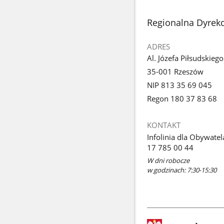
stopka
Regionalna Dyrek
ADRES
Al. Józefa Piłsudskieg
35-001 Rzeszów
NIP 813 35 69 045
Regon 180 37 83 68
KONTAKT
Infolinia dla Obywatel
17 785 00 44
W dni robocze
w godzinach: 7:30-15:30
stopka