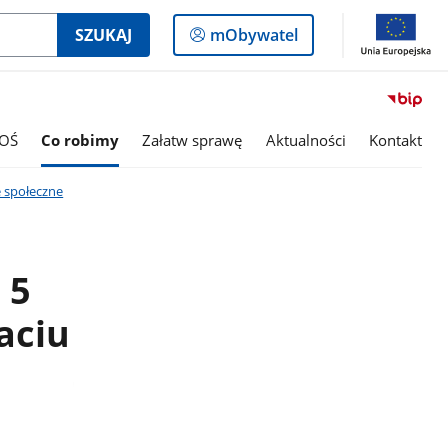
Logowanie
SZUKAJ
mObywatel
do
panelu
OŚ
Co robimy
Załatw sprawę
Aktualności
Kontakt
e społeczne
 5
aciu