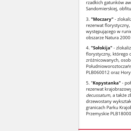
rzadkich gatunków awi
Sandomierskiej, obfit
3.
"Moczary"
- zlokal
rezerwat florystyczny
występującego w runi
obszarze Natura 200
4.
"Sołokija"
- zlokal
florystyczny, którego 
zróżnicowanych, osobl
Południoworoztoczańs
PLB060012 oraz Hory
5. "
Kopystanka"
- poł
rezerwat krajobrazowy
decussatum
, a także 
drzewostany wykształc
granicach Parku Kraj
Przemyskie PLB18000