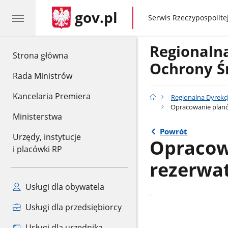
gov.pl
gov.pl
Serwis Rzeczypospolitej
Regionaln
gov.pl
Strona główna
Ochrony Ś
Rada Ministrów
Kancelaria Premiera
Regionalna Dyrekc
Opracowanie planó
Ministerstwa
Powrót
Urzędy, instytucje
Opracow
i placówki RP
rezerwa
Usługi dla obywatela
Usługi dla przedsiębiorcy
Usługi dla urzędnika