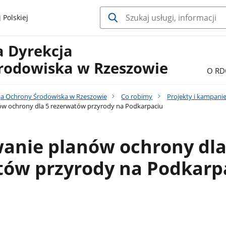
 Polskiej
a Dyrekcja
rodowiska w Rzeszowie
O RD
ja Ochrony Środowiska w Rzeszowie
Co robimy
Projekty i kampani
w ochrony dla 5 rezerwatów przyrody na Podkarpaciu
anie planów ochrony dla
tów przyrody na Podkarp