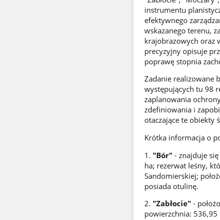
instrumentu planisty
efektywnego zarządzan
wskazanego terenu, z
krajobrazowych oraz w
precyzyjny opisuje pr
poprawę stopnia zacho
Zadanie realizowane 
występujących tu 98
zaplanowania ochrony 
zdefiniowania i zapo
otaczające te obiekty
Krótka informacja o p
1.
"Bór"
- znajduje si
ha; rezerwat leśny, k
Sandomierskiej; poło
posiada otulinę.
2.
"Zabłocie"
- położo
powierzchnia: 536,95 