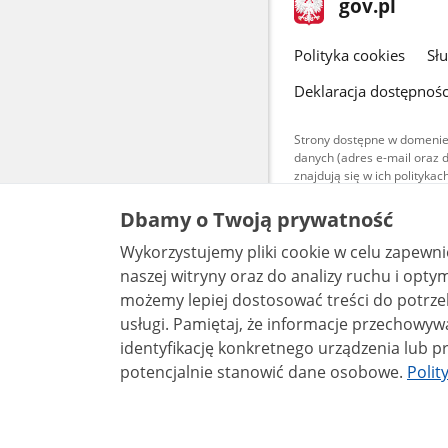
Strona
gov.pl
gov.pl
główna
gov.pl
Polityka cookies
Sł
Deklaracja dostępnośc
Strony dostępne w domenie
danych (adres e-mail oraz 
znajdują się w ich polityk
Treści teksto
Dbamy o Twoją prywatność
udostępniane
warunkach 4.0
Wykorzystujemy pliki cookie w celu zapewn
są udostępni
naszej witryny oraz do analizy ruchu i optymalizacj
bez utworów z
możemy lepiej dostosować treści do potrzeb
usługi. Pamiętaj, że informacje przechowywane w plikach cookie mogą pozwalać na
identyfikację konkretnego urządzenia lub pr
potencjalnie stanowić dane osobowe.
Polit