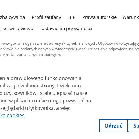
użba cywilna
Profil zaufany
BIP
Prawa autorskie
Warunki
i serwisu Gov.pl
Ustawienia prywatności
 www.gov.pl mogą zawierać adresy skrzynek mailowych. Użytkownik korzystający
dobrowolnie podanych danych w wiadomości) w celu przesłania odpowiedzi na prz
ach przetwarzania danych osobowych.
we publikowane w serwisie (z wyłączeniem treści audiowizualnych), są
 na licencji typu Creative Commons: uznanie autorstwa - na tych samych
 (CC BY-SA 4.0). Materiały audiowizualne, w tym zdjęcia, materiały audio i wideo
ienia prawidłowego funkcjonowania
ane na licencji typu Creative Commons: uznanie autorstwa użycie niekomercyjne 
i działania strony. Dzięki nim
ależnych 4.0 (CC BY-NC-ND 4.0), o ile nie jest to stwierdzone inaczej.
 użytkowników i stale ulepszać nasze
zeglądarki użytkownika, a więc
yka cookies
Odrzuć
Sp