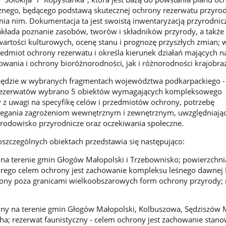
cznego, będącego podstawą skutecznej ochrony rezerwatu przyrod
ia nim. Dokumentacja ta jest swoistą inwentaryzacją przyrodnic
akłada poznanie zasobów, tworów i składników przyrody, a takż
artości kulturowych, ocenę stanu i prognozę przyszłych zmian; 
zedmiot ochrony rezerwatu i określa kierunek działań mających n
wania i ochrony bioróżnorodności, jak i różnorodności krajobr
będzie w wybranych fragmentach województwa podkarpackiego -
 rezerwatów wybrano 5 obiektów wymagających kompleksowego
z uwagi na specyfikę celów i przedmiotów ochrony, potrzebę
biegania zagrożeniom wewnętrznym i zewnętrznym, uwzględniają
 środowisko przyrodnicze oraz oczekiwania społeczne.
oszczególnych obiektach przedstawia się następująco:
ę na terenie gmin Głogów Małopolski i Trzebownisko; powierzchni
tórego celem ochrony jest zachowanie kompleksu leśnego dawnej
żony poza granicami wielkoobszarowych form ochrony przyrody; 
ny na terenie gmin Głogów Małopolski, Kolbuszowa, Sędziszów M
ha; rezerwat faunistyczny - celem ochrony jest zachowanie stano