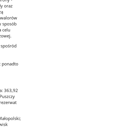
y oraz
zą
e walorów
w sposób
a celu
azowej.
 spośród
c ponadto
a: 363,92
 Puszczy
rezerwat
ałopolski;
wisk