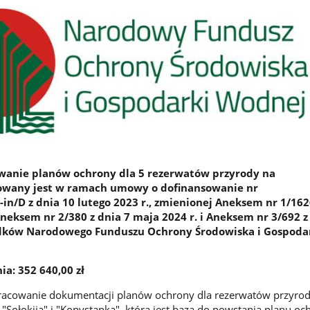
owanie planów ochrony dla 5 rezerwatów przyrody na
zowany jest w ramach umowy o dofinansowanie nr
n/D z dnia 10 lutego 2023 r., zmienionej Aneksem nr 1/162
Aneksem nr 2/380 z dnia 7 maja 2024 r. i Aneksem nr 3/692 z
rodków Narodowego Funduszu Ochrony Środowiska i Gospoda
a: 352 640,00 zł
pracowanie dokumentacji planów ochrony dla rezerwatów przyrod
 "Sołokija" i "Kopystanka", która jest bazą do powstania planu oc