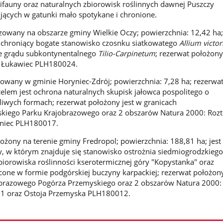
fauny oraz naturalnych zbiorowisk roślinnych dawnej Puszczy
ujących w gatunki mało spotykane i chronione.
izowany na obszarze gminy Wielkie Oczy; powierzchnia: 12,42 ha; 
, chroniący bogate stanowisko czosnku siatkowatego
Allium
victor
e grądu subkontynentalnego
Tilio-Carpinetum
; rezerwat położony
0 Łukawiec PLH180024.
izowany w gminie Horyniec-Zdrój; powierzchnia: 7,28 ha; rezerwa
celem jest ochrona naturalnych skupisk jałowca pospolitego o
iwych formach; rezerwat położony jest w granicach
kiego Parku Krajobrazowego oraz 2 obszarów Natura 2000: Rozt
niec PLH180017.
ożony na terenie gminy Fredropol; powierzchnia: 188,81 ha; jest 
, w którym znajduje się stanowisko ostrożnia siedmiogrodzkieg
zbiorowiska roślinności kserotermicznej góry "Kopystanka" oraz
one w formie podgórskiej buczyny karpackiej; rezerwat położony
obrazowego Pogórza Przemyskiego oraz 2 obszarów Natura 2000:
1 oraz Ostoja Przemyska PLH180012.